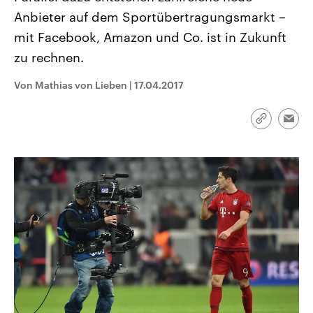
CDU, SPD und FDP regiert.-
aktuelle Weltgeschehen.
Anbieter auf dem Sportübertragungsmarkt –
Umfragen, Prognosen,
Wahlprogramme, aktuelle Berichte
mit Facebook, Amazon und Co. ist in Zukunft
Sendungen
Programm
Podcasts
und Hintergründe zu den Parteien
und Kandidaten der anstehenden
zu rechnen.
Wahl.
Audio-Archiv
Von Mathias von Lieben
|
17.04.2017
Link
Emai
kopieren/te