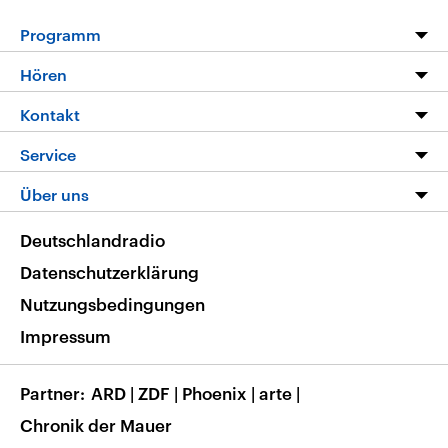
Programm
Programm
Hören
Alle Sendungen
Livestream
Kontakt
Die Nachrichten
Audios
Hörerservice
Service
Nachrichtenleicht
Podcasts
Social Media
FAQ
Über uns
Neue Beiträge auf dlf.de
Deutschlandfunk App
Newsletter
Deutschlandradio
Themen-Schwerpunkte
Nachrichten App
Deutschlandradio
Veranstaltungen
Presse
Frequenzen
Datenschutzerklärung
Musikliste
Ausbildung und Karriere
Nutzungsbedingungen
RSS
Transparenz
Impressum
Korrekturen
Barrierefreiheit
Partner
ARD
|
ZDF
|
Phoenix
|
arte
|
Chronik der Mauer