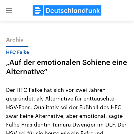
Close
menu
Archiv
Themen
HFC Falke
„Auf der emotionalen Schiene eine
Alternative“
Der HFC Falke hat sich vor zwei Jahren
gegründet, als Alternative für enttäuschte
Landtagswahl Sachsen-Anhalt
USA
HSV-Fans. Qualitativ sei der Fußball des HFC
2026
Aktuelle Beiträge, Analys
Alle Informationen
Hintergründe
zwar keine Alternative, aber emotional, sagte
Sachsen-Anhalt wählt am 6.
Wirtschaftlich und militäri
September 2026 einen neuen
gehören die Vereinigten S
Falke-Präsidentin Tamara Dwenger im DLF. Der
Landtag. Seit 2021 wird das
den mächtigsten Ländern 
HSV sei für sie heute wie ein Exfreund.
Bundesland von einer Koalition aus
mit großem Einfluss auf d