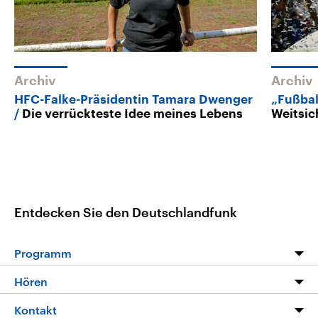
Archiv
Archiv
HFC-Falke-Präsidentin Tamara Dwenger
„Fußbal
Die verrückteste Idee meines Lebens
Weitsic
Entdecken Sie den Deutschlandfunk
Programm
Programm
Hören
Alle Sendungen
Livestream
Kontakt