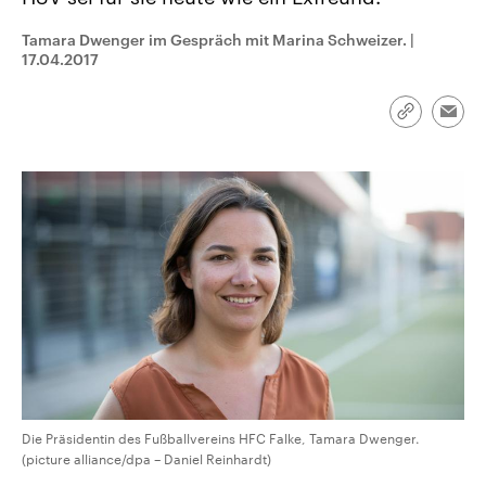
CDU, SPD und FDP regiert.-
aktuelle Weltgeschehen.
Umfragen, Prognosen,
Tamara Dwenger im Gespräch mit Marina Schweizer.
|
Wahlprogramme, aktuelle Berichte
17.04.2017
Sendungen
Programm
Podcasts
und Hintergründe zu den Parteien
und Kandidaten der anstehenden
Wahl.
Audio-Archiv
Link
Emai
kopieren/te
Die Präsidentin des Fußballvereins HFC Falke, Tamara Dwenger.
(picture alliance/dpa – Daniel Reinhardt)