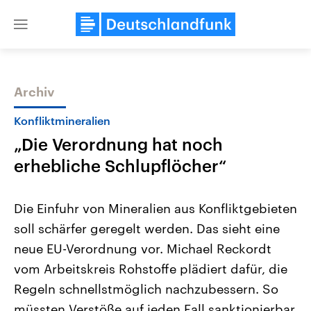
Close
menu
Archiv
Themen
Konfliktmineralien
„Die Verordnung hat noch
erhebliche Schlupflöcher“
Die Einfuhr von Mineralien aus Konfliktgebieten
soll schärfer geregelt werden. Das sieht eine
Landtagswahl Sachsen-Anhalt
USA
neue EU-Verordnung vor. Michael Reckordt
2026
Aktuelle Beiträge, Analys
Alle Informationen
Hintergründe
vom Arbeitskreis Rohstoffe plädiert dafür, die
Sachsen-Anhalt wählt am 6.
Wirtschaftlich und militäri
September 2026 einen neuen
gehören die Vereinigten S
Regeln schnellstmöglich nachzubessern. So
Landtag. Seit 2021 wird das
den mächtigsten Ländern 
müssten Verstöße auf jeden Fall sanktionierbar
Bundesland von einer Koalition aus
mit großem Einfluss auf d