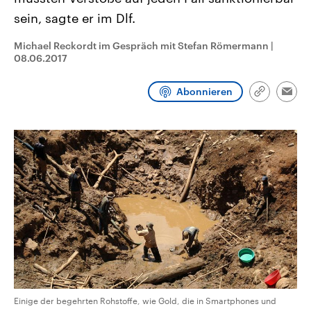
CDU, SPD und FDP regiert.-
aktuelle Weltgeschehen.
sein, sagte er im Dlf.
Umfragen, Prognosen,
Wahlprogramme, aktuelle Berichte
Sendungen
Programm
Podcasts
und Hintergründe zu den Parteien
Michael Reckordt im Gespräch mit Stefan Römermann
|
und Kandidaten der anstehenden
08.06.2017
Wahl.
Audio-Archiv
Abonnieren
Link
Emai
kopieren/te
Einige der begehrten Rohstoffe, wie Gold, die in Smartphones und