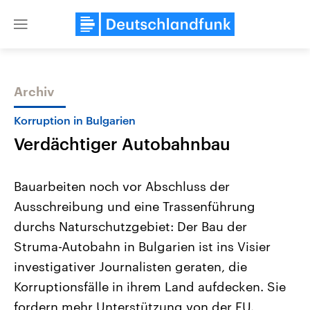
Close
menu
Archiv
Themen
Korruption in Bulgarien
Verdächtiger Autobahnbau
Bauarbeiten noch vor Abschluss der
Ausschreibung und eine Trassenführung
durchs Naturschutzgebiet: Der Bau der
Landtagswahl Sachsen-Anhalt
USA
Struma-Autobahn in Bulgarien ist ins Visier
2026
Aktuelle Beiträge, Analys
Alle Informationen
investigativer Journalisten geraten, die
Hintergründe
Sachsen-Anhalt wählt am 6.
Wirtschaftlich und militäri
Korruptionsfälle in ihrem Land aufdecken. Sie
September 2026 einen neuen
gehören die Vereinigten S
Landtag. Seit 2021 wird das
den mächtigsten Ländern 
fordern mehr Unterstützung von der EU.
Bundesland von einer Koalition aus
mit großem Einfluss auf d