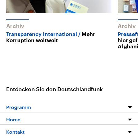
Archiv
Archiv
Transparency International
Mehr
Pressef
Korruption weltweit
hier gef
Afghan
Entdecken Sie den Deutschlandfunk
Programm
Programm
Hören
Alle Sendungen
Livestream
Kontakt
Die Nachrichten