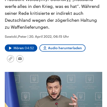
aktuelle Weltgeschehen.
Diese wird wie die Hisboll
werfe alles in den Krieg, was es hat“. Während
Libanon vom Iran unterstüt
seiner Rede kritisierte er indirekt auch
Sendungen
Programm
Podcasts
Deutschland wegen der zögerlichen Haltung
zu Waffenlieferungen.
Audio-Archiv
Sawicki,Peter
|
20. April 2022, 06:15 Uhr
Hören
04:52
Audio herunterladen
Link
Email
kopieren/teilen