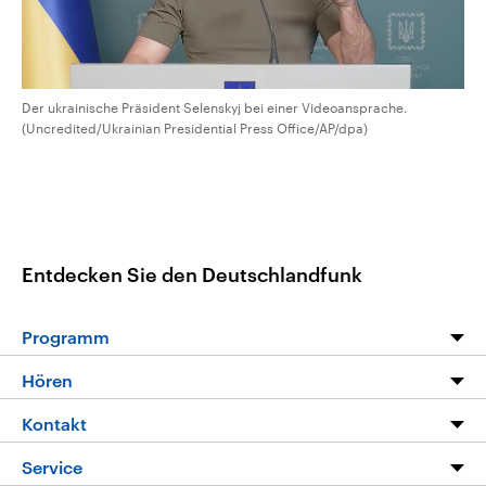
Der ukrainische Präsident Selenskyj bei einer Videoansprache.
(Uncredited/Ukrainian Presidential Press Office/AP/dpa)
Entdecken Sie den Deutschlandfunk
Programm
Programm
Hören
Alle Sendungen
Livestream
Kontakt
Die Nachrichten
Audios
Hörerservice
Service
Nachrichtenleicht