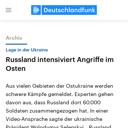
Close
menu
Archiv
Themen
Lage in der Ukraine
Russland intensiviert Angriffe im
Osten
Aus vielen Gebieten der Ostukraine werden
schwere Kämpfe gemeldet. Experten gehen
USA
Nahostkonflikt
davon aus, dass Russland dort 60.000
Aktuelle Beiträge, Analysen und
Aktuelle Lage und Hinter
Der Überfall der palästine
Hintergründe
Soldaten zusammengezogen hat. In einer
Wirtschaftlich und militärisch
Terrororganisation Hamas
gehören die Vereinigten Staaten zu
Oktober 2023 auf Israel ha
Video-Ansprache sagte der ukrainische
den mächtigsten Ländern der Erde,
Region wieder die Gewalt 
Präsident Wolodymyr Selenskyj, „Russland
mit großem Einfluss auf das
Israel möchte die Hamas z