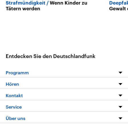
Strafmündigkeit
Wenn Kinder zu
Deepfak
Tätern werden
Gewalt 
Entdecken Sie den Deutschlandfunk
Programm
Programm
Hören
Alle Sendungen
Livestream
Kontakt
Die Nachrichten
Audios
Hörerservice
Service
Nachrichtenleicht
Podcasts
Social Media
FAQ
Über uns
Neue Beiträge auf dlf.de
Deutschlandfunk App
Newsletter
Deutschlandradio
Themen-Schwerpunkte