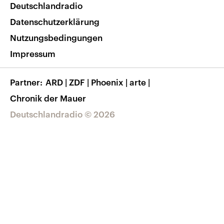
Nachrichten App
Deutschlandradio
Veranstaltungen
Presse
Frequenzen
Datenschutzerklärung
Musikliste
Ausbildung und Karriere
Nutzungsbedingungen
RSS
Transparenz
Impressum
Korrekturen
Barrierefreiheit
Partner
ARD
|
ZDF
|
Phoenix
|
arte
|
Chronik der Mauer
Deutschlandradio © 2026