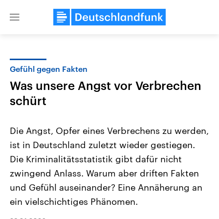
Close
menu
Gefühl gegen Fakten
Themen
Was unsere Angst vor Verbrechen
schürt
Die Angst, Opfer eines Verbrechens zu werden,
ist in Deutschland zuletzt wieder gestiegen.
Die Kriminalitätsstatistik gibt dafür nicht
Landtagswahl Sachsen-Anhalt
USA
zwingend Anlass. Warum aber driften Fakten
2026
Aktuelle Beiträge, Analys
und Gefühl auseinander? Eine Annäherung an
Alle Informationen
Hintergründe
Sachsen-Anhalt wählt am 6.
Wirtschaftlich und militäri
ein vielschichtiges Phänomen.
September 2026 einen neuen
gehören die Vereinigten S
Landtag. Seit 2021 wird das
den mächtigsten Ländern 
Bundesland von einer Koalition aus
mit großem Einfluss auf d