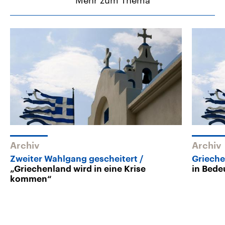
Mehr zum Thema
Archiv
Archiv
Zweiter Wahlgang gescheitert
Griech
„Griechenland wird in eine Krise
in Bede
kommen“