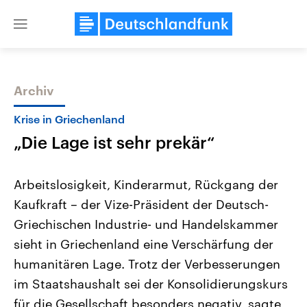
Close
menu
Archiv
Themen
Krise in Griechenland
„Die Lage ist sehr prekär“
Arbeitslosigkeit, Kinderarmut, Rückgang der
Kaufkraft – der Vize-Präsident der Deutsch-
Griechischen Industrie- und Handelskammer
Landtagswahl Sachsen-Anhalt
USA
sieht in Griechenland eine Verschärfung der
2026
Aktuelle Beiträge, Analys
Alle Informationen
humanitären Lage. Trotz der Verbesserungen
Hintergründe
Sachsen-Anhalt wählt am 6.
Wirtschaftlich und militäri
im Staatshaushalt sei der Konsolidierungskurs
September 2026 einen neuen
gehören die Vereinigten S
Landtag. Seit 2021 wird das
den mächtigsten Ländern 
für die Gesellschaft besonders negativ, sagte
Bundesland von einer Koalition aus
mit großem Einfluss auf d