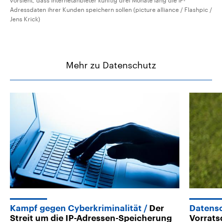
vorsieht, dass Internetanbieter künftig drei Monate lang die IP-
Adressdaten ihrer Kunden speichern sollen (picture alliance / Flashpic /
Jens Krick)
Mehr zu Datenschutz
Kampf gegen Cyberkriminalität
Der
Datensc
Streit um die IP-Adressen-Speicherung
Vorrats