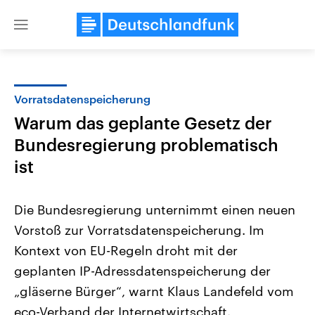
Close
menu
Vorratsdatenspeicherung
Themen
Warum das geplante Gesetz der
Bundesregierung problematisch
ist
Die Bundesregierung unternimmt einen neuen
Vorstoß zur Vorratsdatenspeicherung. Im
Landtagswahl Sachsen-Anhalt
USA
Kontext von EU-Regeln droht mit der
2026
Aktuelle Beiträge, Analys
Alle Informationen
geplanten IP-Adressdatenspeicherung der
Hintergründe
Sachsen-Anhalt wählt am 6.
Wirtschaftlich und militäri
„gläserne Bürger“, warnt Klaus Landefeld vom
September 2026 einen neuen
gehören die Vereinigten S
Landtag. Seit 2021 wird das
den mächtigsten Ländern 
eco-Verband der Internetwirtschaft.
Bundesland von einer Koalition aus
mit großem Einfluss auf d