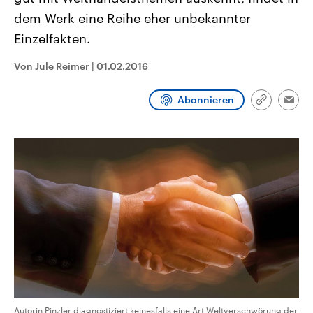
aktuelle Weltgeschehen.
Diese wird wie die Hisboll
dem Werk eine Reihe eher unbekannter
Libanon vom Iran unterstüt
Einzelfakten.
Sendungen
Programm
Podcasts
Von Jule Reimer
|
01.02.2016
Audio-Archiv
Abonnieren
Link
Emai
kopieren/te
Autorin Pinzler diagnostiziert keinesfalls eine Art Weltverschwörung der