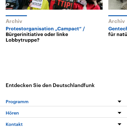
Archiv
Archiv
Protestorganisation „Campact“
Gentech
Bürgerinitiative oder linke
für nat
Lobbytruppe?
Entdecken Sie den Deutschlandfunk
Programm
Programm
Hören
Alle Sendungen
Livestream
Kontakt