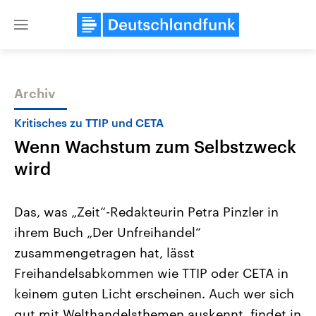
Close
menu
Archiv
Themen
Kritisches zu TTIP und CETA
Wenn Wachstum zum Selbstzweck
wird
Das, was „Zeit“-Redakteurin Petra Pinzler in
ihrem Buch „Der Unfreihandel“
USA
Nahostkonflikt
zusammengetragen hat, lässt
Aktuelle Beiträge, Analysen und
Aktuelle Lage und Hinter
Der Überfall der palästine
Hintergründe
Freihandelsabkommen wie TTIP oder CETA in
Wirtschaftlich und militärisch
Terrororganisation Hamas
gehören die Vereinigten Staaten zu
Oktober 2023 auf Israel ha
keinem guten Licht erscheinen. Auch wer sich
den mächtigsten Ländern der Erde,
Region wieder die Gewalt 
gut mit Welthandelsthemen auskennt, findet in
mit großem Einfluss auf das
Israel möchte die Hamas z