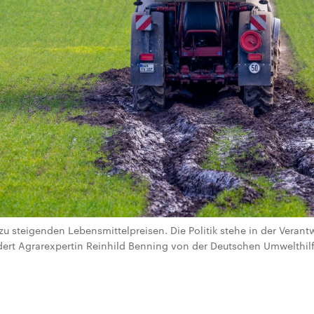
zu steigenden Lebensmittelpreisen. Die Politik stehe in der Verant
dert Agrarexpertin Reinhild Benning von der Deutschen Umwelthilf