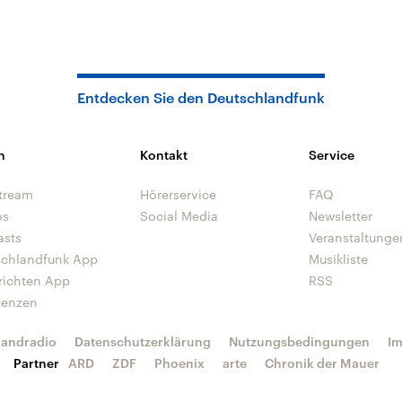
Entdecken Sie den Deutschlandfunk
n
Kontakt
Service
tream
Hörerservice
FAQ
os
Social Media
Newsletter
asts
Veranstaltunge
schlandfunk App
Musikliste
richten App
RSS
uenzen
landradio
Datenschutzerklärung
Nutzungsbedingungen
I
Partner
ARD
ZDF
Phoenix
arte
Chronik der Mauer