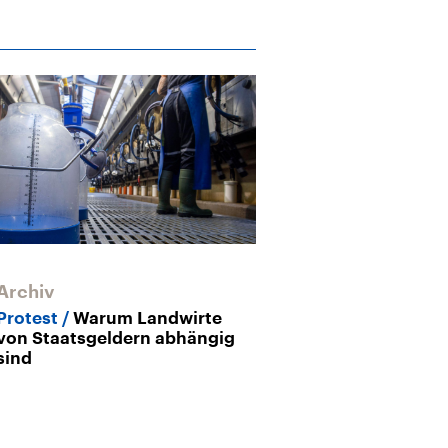
Archiv
Archiv
Protest
Warum Landwirte
Landwirtschaf
von Staatsgeldern abhängig
Unterstützung
sind
ändern müsst