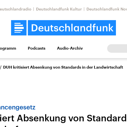
eutschlandradio
Deutschlandfunk Kultur
Deutschlandfunk No
rogramm
Podcasts
Audio-Archiv
Wirtschaft
Wissen
Kultur
Europa
Gesellschaf
/
DUH kritisiert Absenkung von Standards in der Landwirtschaft
ncengesetz
siert Absenkung von Standard
Nahostkonflikt
Iran
le Beiträge,
Aktuelle Lage und
Aktuelle Lage und