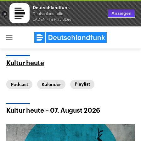
Deutschlandfunk
Anzeigen
Deutschlandradio
LADEN - Im Play Store
Close
menu
Kultur heute
Themen
Playlist
Podcast
Kalender
Kultur heute – 07. August 2026
Landtagswahl Sachsen-Anhalt
USA