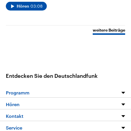
03:08
Hören
weitere Beiträge
Entdecken Sie den Deutschlandfunk
Programm
Programm
Hören
Alle Sendungen
Livestream
Kontakt
Die Nachrichten
Audios
Hörerservice
Service
Nachrichtenleicht