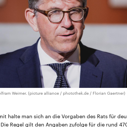
lfram Weimer. (picture alliance / photothek.de / Florian Gaertner)
it halte man sich an die Vorgaben des Rats für de
Die Regel gilt den Angaben zufolge für die rund 47