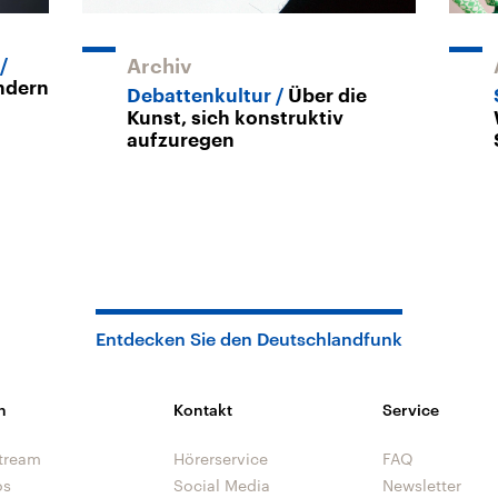
Archiv
ndern
Debattenkultur
Über die
Kunst, sich konstruktiv
aufzuregen
Entdecken Sie den Deutschlandfunk
n
Kontakt
Service
tream
Hörerservice
FAQ
os
Social Media
Newsletter