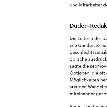
und Mitarbeiter d
Duden-Redakt
Die Leiterin der 
wie Gendersternc
geschlechtssensib
Sprache ausdrücken
sagte die promovi
Optionen, die oft
Möglichkeiten her
stetigen Wandel b
miteinander gespr
Immer wieder wird