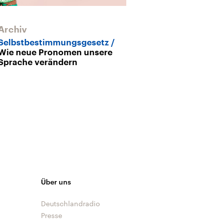
Archiv
Archiv
Selbstbestimmungsgesetz
Ohne Stern un
Wie neue Pronomen unsere
Bayern verbie
Sprache verändern
Gendersprach
Über uns
Deutschlandradio
Presse