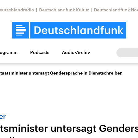
eutschlandradio
Deutschlandfunk Kultur
Deutschlandfunk No
rogramm
Podcasts
Audio-Archiv
Wirtschaft
Wissen
Kultur
Europa
Gesellschaf
staatsminister untersagt Gendersprache in Dienstschreiben
er
atsminister untersagt Gender
Nahostkonflikt
Iran
le Beiträge,
Aktuelle Lage und
Aktuelle Lage und