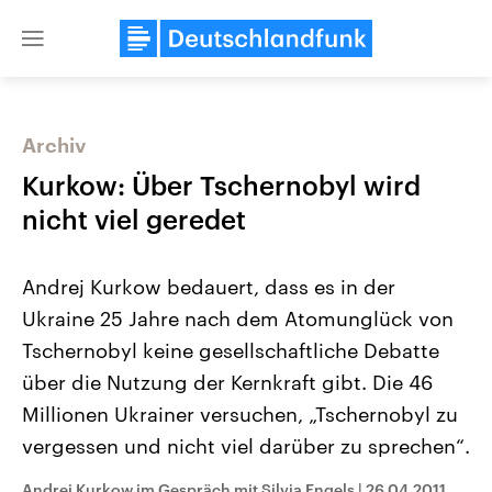
Close
menu
Archiv
Themen
Kurkow: Über Tschernobyl wird
nicht viel geredet
Andrej Kurkow bedauert, dass es in der
Ukraine 25 Jahre nach dem Atomunglück von
Tschernobyl keine gesellschaftliche Debatte
über die Nutzung der Kernkraft gibt. Die 46
Landtagswahl Sachsen-Anhalt
USA
2026
Aktuelle Beiträge, Analys
Millionen Ukrainer versuchen, „Tschernobyl zu
Alle Informationen
Hintergründe
Sachsen-Anhalt wählt am 6.
Wirtschaftlich und militäri
vergessen und nicht viel darüber zu sprechen“.
September 2026 einen neuen
gehören die Vereinigten S
Landtag. Seit 2021 wird das
den mächtigsten Ländern 
Bundesland von einer Koalition aus
mit großem Einfluss auf d
Andrej Kurkow im Gespräch mit Silvia Engels
|
26.04.2011