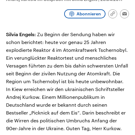
CDU, SPD und FDP regiert.-
aktuelle Weltgeschehen.
Umfragen, Prognosen,
Wahlprogramme, aktuelle Berichte
Abonnieren
Link
Emai
Sendungen
Programm
Podcasts
und Hintergründe zu den Parteien
kopieren/te
und Kandidaten der anstehenden
Wahl.
Audio-Archiv
Silvia Engels:
Zu Beginn der Sendung haben wir
schon berichtet: heute vor genau 25 Jahren
explodierte Reaktor 4 im Atomkraftwerk Tschernobyl.
Ein verunglückter Reaktortest und menschliches
Versagen führten zu dem bis dahin schwersten Unfall
seit Beginn der zivilen Nutzung der Atomkraft. Die
Region um Tschernobyl ist bis heute unbewohnbar.
In Kiew erreichen wir den ukrainischen Schriftsteller
Andrej Kurkow. Einem Millionenpublikum in
Deutschland wurde er bekannt durch seinen
Bestseller „Picknick auf dem Eis“. Darin beschreibt er
die Wirren des politischen Umbruchs Anfang der
90er-Jahre in der Ukraine. Guten Tag, Herr Kurkow.