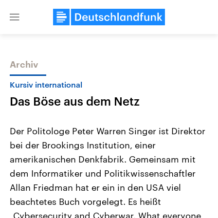
Close
menu
Archiv
Themen
Kursiv international
Das Böse aus dem Netz
Der Politologe Peter Warren Singer ist Direktor
bei der Brookings Institution, einer
amerikanischen Denkfabrik. Gemeinsam mit
USA
Nahostkonflikt
dem Informatiker und Politikwissenschaftler
Aktuelle Beiträge, Analysen und
Aktuelle Lage und Hinter
Der Überfall der palästine
Hintergründe
Allan Friedman hat er ein in den USA viel
Wirtschaftlich und militärisch
Terrororganisation Hamas
beachtetes Buch vorgelegt. Es heißt
gehören die Vereinigten Staaten zu
Oktober 2023 auf Israel ha
den mächtigsten Ländern der Erde,
Region wieder die Gewalt 
„Cybersecurity and Cyberwar. What everyone
mit großem Einfluss auf das
Israel möchte die Hamas z