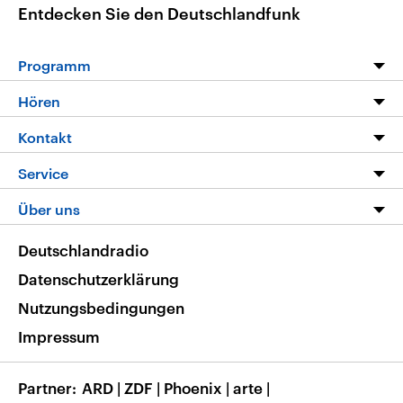
Entdecken Sie den Deutschlandfunk
Programm
Programm
Hören
Alle Sendungen
Livestream
Kontakt
Die Nachrichten
Audios
Hörerservice
Service
Nachrichtenleicht
Podcasts
Social Media
FAQ
Über uns
Neue Beiträge auf dlf.de
Deutschlandfunk App
Newsletter
Deutschlandradio
Themen-Schwerpunkte
Nachrichten App
Deutschlandradio
Veranstaltungen
Presse
Frequenzen
Datenschutzerklärung
Musikliste
Ausbildung und Karriere
Nutzungsbedingungen
RSS
Transparenz
Impressum
Korrekturen
Barrierefreiheit
Partner
ARD
|
ZDF
|
Phoenix
|
arte
|