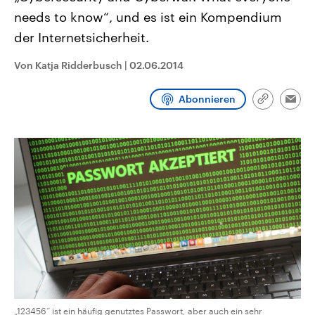
aktuelle Weltgeschehen.
Diese wird wie die Hisboll
needs to know“, und es ist ein Kompendium
Libanon vom Iran unterstüt
der Internetsicherheit.
Sendungen
Programm
Podcasts
Von Katja Ridderbusch
|
02.06.2014
Audio-Archiv
Abonnieren
Link
Emai
kopieren/te
„123456“ ist ein häufig genutztes Passwort, aber auch ein sehr