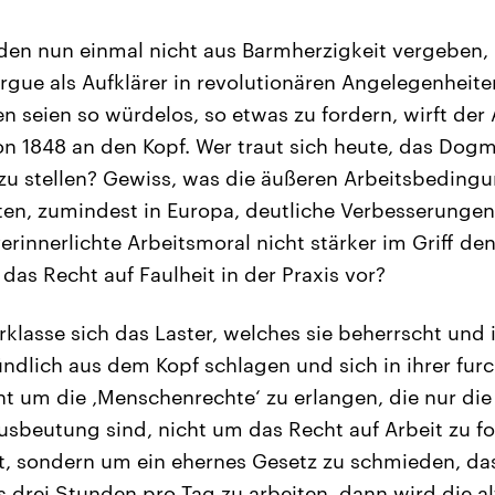
den nun einmal nicht aus Barmherzigkeit vergeben, 
rgue als Aufklärer in revolutionären Angelegenheite
en seien so würdelos, so etwas zu fordern, wirft der
n 1848 an den Kopf. Wer traut sich heute, das Dogm
e zu stellen? Gewiss, was die äußeren Arbeitsbeding
iten, zumindest in Europa, deutliche Verbesserunge
erinnerlichte Arbeitsmoral nicht stärker im Griff den
das Recht auf Faulheit in der Praxis vor?
rklasse sich das Laster, welches sie beherrscht und 
ndlich aus dem Kopf schlagen und sich in ihrer furc
ht um die ‚Menschenrechte‘ zu erlangen, die nur die
Ausbeutung sind, nicht um das Recht auf Arbeit zu f
st, sondern um ein ehernes Gesetz zu schmieden, d
s drei Stunden pro Tag zu arbeiten, dann wird die al