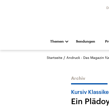
D
Themen
Sendungen
P
Die Nachrichten
Politik
/
Startseite
Andruck - Das Magazin für 
Hörspiel und Feature
Musik
Archiv
Kursiv Klassike
Ein Plädoy
Landtagswahl Sachsen-
USA
Anhalt 2026
Aktuel