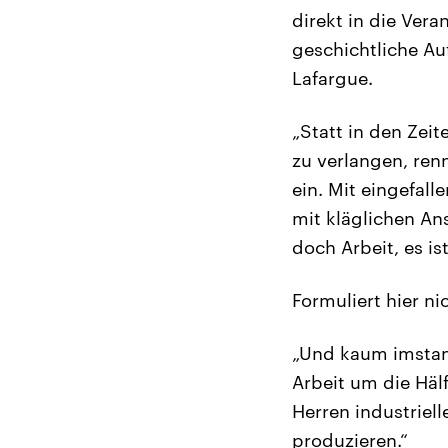
direkt in die Ver
geschichtliche Au
Lafargue.
„Statt in den Zei
zu verlangen, ren
ein. Mit eingefal
mit kläglichen An
doch Arbeit, es is
Formuliert hier ni
„Und kaum imstand
Arbeit um die Hälf
Herren industriel
produzieren.“