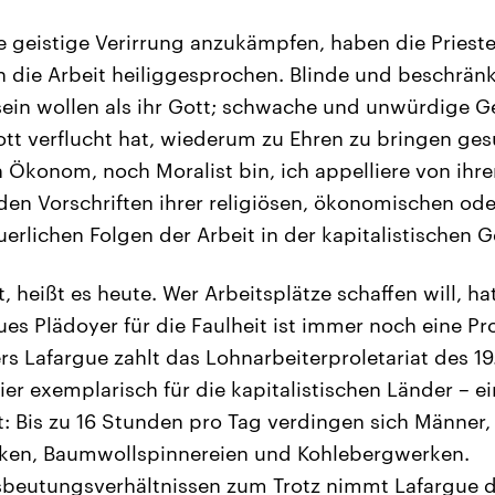
e geistige Verirrung anzukämpfen, haben die Pries
n die Arbeit heiliggesprochen. Blinde und beschrän
sein wollen als ihr Gott; schwache und unwürdige 
ott verflucht hat, wiederum zu Ehren zu bringen gesu
 Ökonom, noch Moralist bin, ich appelliere von ih
 den Vorschriften ihrer religiösen, ökonomischen ode
erlichen Folgen der Arbeit in der kapitalistischen Ge
, heißt es heute. Wer Arbeitsplätze schaffen will, h
ues Plädoyer für die Faulheit ist immer noch eine Pr
rs Lafargue zahlt das Lohnarbeiterproletariat des 19
ier exemplarisch für die kapitalistischen Länder – e
t: Bis zu 16 Stunden pro Tag verdingen sich Männer
iken, Baumwollspinnereien und Kohlebergwerken.
sbeutungsverhältnissen zum Trotz nimmt Lafargue da