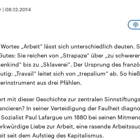
sen und
Hintergründe
Hintergründe
Der Überfall der
Der Iran – seit der
rgründe
r
|
08.12.2014
haftlich und
palästinensischen
Islamischen Revolu
risch gehören die
Terrororganisation
1979 auch Islamisc
igten Staaten zu
Hamas im Oktober 2023
Republik Iran – ist e
ächtigsten
auf Israel hat in der
von einem
n der Erde, mit
Region wieder die
Religionsführer auto
 Einfluss auf das
Gewalt entfacht. Israel
regierter Staat im 
le Weltgeschehen.
möchte die Hamas
Osten. Eine Feindsc
Wortes „Arbeit“ lässt sich unterschiedlich deuten. 
zerstören. Diese wird wie
zu Israel und zu de
die Hisbollah im Libanon
ist fest in der
Gutes: Sie reichen von „Strapaze“ über „zu schwerer
vom Iran unterstützt.
Staatsideologie
verankert.
nkind“ bis zu „Sklaverei“. Der Ursprung des franz
eutig: „Travail“ leitet sich von „trepalium“ ab. So hie
lterinstrument aus drei Pfählen.
rt mit dieser Geschichte zur zentralen Sinnstiftun
ncieren? In seiner Verteidigung der Faulheit diagnos
 Sozialist Paul Lafargue um 1880 bei seinen Mitmen
erkwürdige Liebe zur Arbeit, eine rasende Arbeitssu
it seit dem Aufstieg des Kapitalismus.