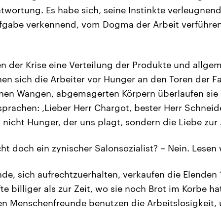
antwortung. Es habe sich, seine Instinkte verleugnen
fgabe verkennend, vom Dogma der Arbeit verführen 
ten der Krise eine Verteilung der Produkte und allge
nen sich die Arbeiter vor Hunger an den Toren der F
lenen Wangen, abgemagerten Körpern überlaufen sie 
sprachen: ‚Lieber Herr Chargot, bester Herr Schneid
t nicht Hunger, der uns plagt, sondern die Liebe zur 
cht doch ein zynischer Salonsozialist? – Nein. Lesen 
e, sich aufrechtzuerhalten, verkaufen die Elenden 
te billiger als zur Zeit, wo sie noch Brot im Korbe h
len Menschenfreunde benutzen die Arbeitslosigkeit, 