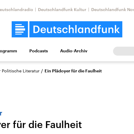
eutschlandradio
Deutschlandfunk Kultur
Deutschlandfunk No
rogramm
Podcasts
Audio-Archiv
Wirtschaft
Wissen
Kultur
Europa
Gesellschaf
/
Politische Literatur
Ein Plädoyer für die Faulheit
r
er für die Faulheit
Nahostkonflikt
Iran
le Beiträge,
Aktuelle Lage und
Aktuelle Lage und