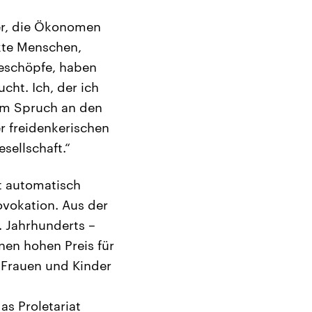
ter, die Ökonomen
kte Menschen,
Geschöpfe, haben
cht. Ich, der ich
rem Spruch an den
r freidenkerischen
sellschaft.“
at automatisch
ovokation. Aus der
. Jahrhunderts –
inen hohen Preis für
, Frauen und Kinder
s Proletariat