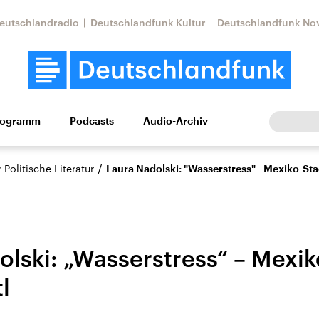
eutschlandradio
Deutschlandfunk Kultur
Deutschlandfunk No
rogramm
Podcasts
Audio-Archiv
Wirtschaft
Wissen
Kultur
Europa
Gesellschaf
/
Politische Literatur
Laura Nadolski: "Wasserstress" - Mexiko-Sta
olski: „Wasserstress“ – Mexi
l
Nahostkonflikt
Iran
le Beiträge,
Aktuelle Lage und
Aktuelle Lage und