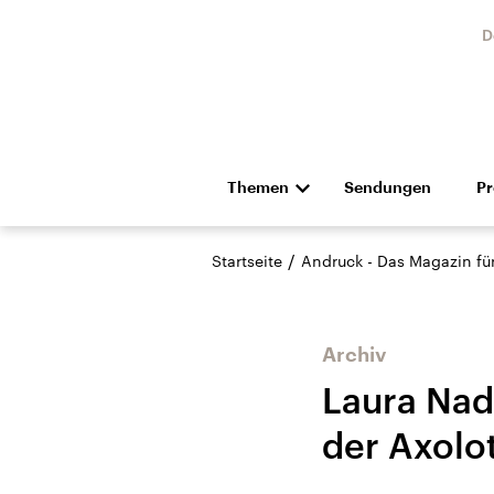
D
Themen
Sendungen
P
Die Nachrichten
Politik
/
Startseite
Andruck - Das Magazin für 
Hörspiel und Feature
Musik
Archiv
Laura Nad
der Axolot
Landtagswahl Sachsen-
USA
Anhalt 2026
Aktuel