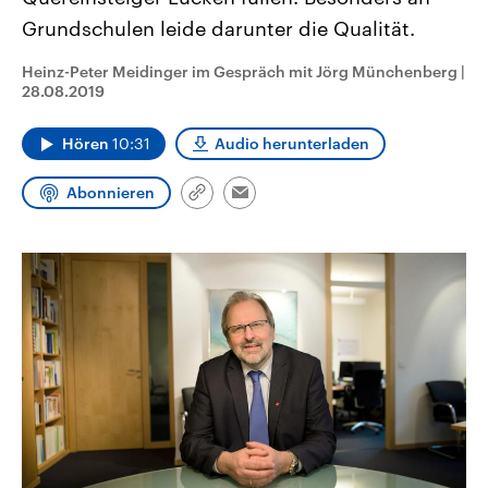
CDU, SPD und FDP regiert.-
aktuelle Weltgeschehen.
Grundschulen leide darunter die Qualität.
Umfragen, Prognosen,
Wahlprogramme, aktuelle Berichte
Sendungen
Programm
Podcasts
und Hintergründe zu den Parteien
Heinz-Peter Meidinger im Gespräch mit Jörg Münchenberg
|
und Kandidaten der anstehenden
28.08.2019
Wahl.
Audio-Archiv
Hören
10:31
Audio herunterladen
Abonnieren
Link
Email
kopieren/teilen