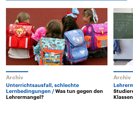
Archiv
Archiv
Unterrichtsausfall, schlechte
Lehrerm
Lernbedingungen
Was tun gegen den
Studier
Lehrermangel?
Klasse