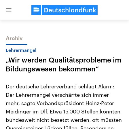
Close
menu
Archiv
Themen
Lehrermangel
„Wir werden Qualitätsprobleme im
Bildungswesen bekommen“
Der deutsche Lehrerverband schlägt Alarm:
Der Lehrermangel verschärfte sich immer
Landtagswahl Sachsen-Anhalt
USA
mehr, sagte Verbandspräsident Heinz-Peter
2026
Aktuelle Beiträge, Analys
Alle Informationen
Hintergründe
Meidinger im Dlf. Etwa 15.000 Stellen könnten
Sachsen-Anhalt wählt am 6.
Wirtschaftlich und militäri
September 2026 einen neuen
gehören die Vereinigten S
bundesweit nicht besetzt werden, oft müssten
Landtag. Seit 2021 wird das
den mächtigsten Ländern 
Quereinsteiger Lücken füllen. Besonders an
Bundesland von einer Koalition aus
mit großem Einfluss auf d