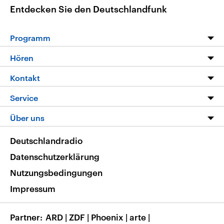
Entdecken Sie den Deutschlandfunk
Programm
Programm
Hören
Alle Sendungen
Livestream
Kontakt
Die Nachrichten
Audios
Hörerservice
Service
Nachrichtenleicht
Podcasts
Social Media
FAQ
Über uns
Neue Beiträge auf dlf.de
Deutschlandfunk App
Newsletter
Deutschlandradio
Themen-Schwerpunkte
Nachrichten App
Deutschlandradio
Veranstaltungen
Presse
Frequenzen
Datenschutzerklärung
Musikliste
Ausbildung und Karriere
Nutzungsbedingungen
RSS
Transparenz
Impressum
Korrekturen
Barrierefreiheit
Partner
ARD
|
ZDF
|
Phoenix
|
arte
|