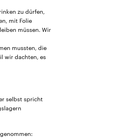
rinken zu dürfen,
n, mit Folie
bleiben müssen. Wir
men mussten, die
l wir dachten, es
 selbst spricht
gslagern
f genommen: