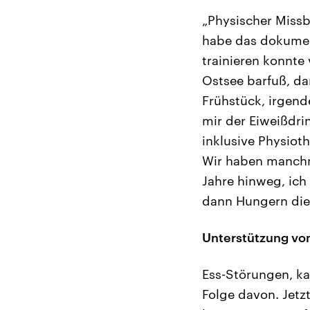
„Physischer Missb
habe das dokumen
trainieren konnte
Ostsee barfuß, d
Frühstück, irgend
mir der Eiweißdri
inklusive Physiot
Wir haben manchma
Jahre hinweg, ich
dann Hungern die 
Unterstützung vo
Ess-Störungen, ka
Folge davon. Jetz