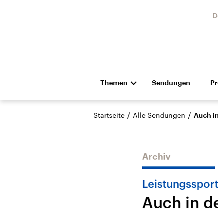
D
Themen
Sendungen
P
Die Nachrichten
Politik
/
/
Startseite
Alle Sendungen
Auch i
Hörspiel und Feature
Musik
Archiv
Leistungssport
Auch in d
Landtagswahl Sachsen-
USA
Anhalt 2026
Aktuel