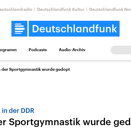
eutschlandradio
Deutschlandfunk Kultur
Deutschlandfunk No
rogramm
Podcasts
Audio-Archiv
Wirtschaft
Wissen
Kultur
Europa
Gesellschaf
n der Sportgymnastik wurde gedopt
 in der DDR
er Sportgymnastik wurde ge
Nahostkonflikt
Iran
le Beiträge,
Aktuelle Lage und
Aktuelle Lage und