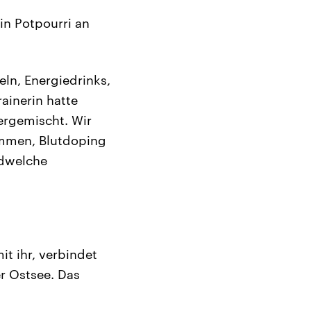
in Potpourri an
ln, Energiedrinks,
ainerin hatte
ergemischt. Wir
ommen, Blutdoping
ndwelche
t ihr, verbindet
r Ostsee. Das