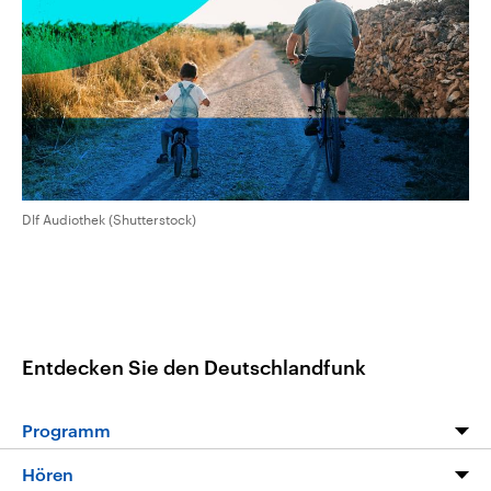
aktuelle Weltgeschehen.
Diese wird wie die Hisboll
Libanon vom Iran unterstüt
Sendungen
Programm
Podcasts
Audio-Archiv
Dlf Audiothek (Shutterstock)
Entdecken Sie den Deutschlandfunk
Programm
Programm
Hören