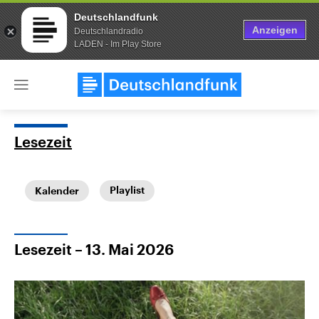
Deutschlandfunk
Anzeigen
Deutschlandradio
LADEN - Im Play Store
Close
menu
Lesezeit
Themen
Playlist
Kalender
Lesezeit – 13. Mai 2026
Landtagswahl Sachsen-Anhalt
USA