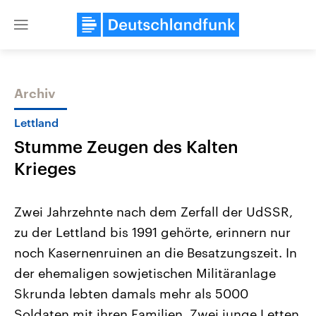
Close
menu
Archiv
Themen
Lettland
Stumme Zeugen des Kalten
Krieges
Zwei Jahrzehnte nach dem Zerfall der UdSSR,
zu der Lettland bis 1991 gehörte, erinnern nur
Landtagswahl Sachsen-Anhalt
USA
noch Kasernenruinen an die Besatzungszeit. In
2026
Aktuelle Beiträge, Analys
Alle Informationen
Hintergründe
der ehemaligen sowjetischen Militäranlage
Sachsen-Anhalt wählt am 6.
Wirtschaftlich und militäri
September 2026 einen neuen
gehören die Vereinigten S
Skrunda lebten damals mehr als 5000
Landtag. Seit 2021 wird das
den mächtigsten Ländern 
Soldaten mit ihren Familien. Zwei junge Letten
Bundesland von einer Koalition aus
mit großem Einfluss auf d