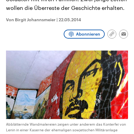
CDU, SPD und FDP regiert.-
aktuelle Weltgeschehen.
wollen die Überreste der Geschichte erhalten.
Umfragen, Prognosen,
Wahlprogramme, aktuelle Berichte
Sendungen
Programm
Podcasts
und Hintergründe zu den Parteien
Von Birgit Johannsmeier
|
22.05.2014
und Kandidaten der anstehenden
Wahl.
Audio-Archiv
Abonnieren
Link
Emai
kopieren/te
Abblätternde Wandmalereien zeigen unter anderem das Konterfei von
Lenin in einer Kaserne der ehemaligen sowjetischen Militäranlage