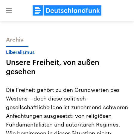
Close
menu
Archiv
Themen
Liberalismus
Unsere Freiheit, von außen
gesehen
Die Freiheit gehört zu den Grundwerten des
Westens – doch diese politisch-
Landtagswahl Sachsen-Anhalt
USA
gesellschaftliche Idee ist zunehmend schweren
2026
Aktuelle Beiträge, Analys
Alle Informationen
Hintergründe
Anfechtungen ausgesetzt: von religiösen
Sachsen-Anhalt wählt am 6.
Wirtschaftlich und militäri
September 2026 einen neuen
gehören die Vereinigten S
Fundamentalisten und autoritären Regimes.
Landtag. Seit 2021 wird das
den mächtigsten Ländern 
Wie bestimmen in dieser Situation nicht-
Bundesland von einer Koalition aus
mit großem Einfluss auf d