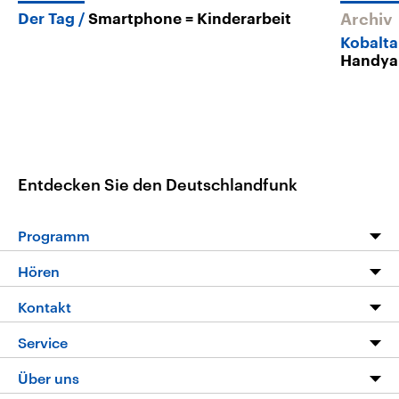
Der Tag
Smartphone = Kinderarbeit
Archiv
Kobalt
Handya
Entdecken Sie den Deutschlandfunk
Programm
Programm
Hören
Alle Sendungen
Livestream
Kontakt
Die Nachrichten
Audios
Hörerservice
Service
Nachrichtenleicht
Podcasts
Social Media
FAQ
Über uns
Neue Beiträge auf dlf.de
Deutschlandfunk App