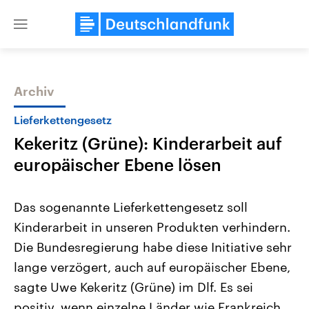
Close
menu
Archiv
Themen
Lieferkettengesetz
Kekeritz (Grüne): Kinderarbeit auf
europäischer Ebene lösen
Das sogenannte Lieferkettengesetz soll
Kinderarbeit in unseren Produkten verhindern.
Landtagswahl Sachsen-Anhalt
USA
Die Bundesregierung habe diese Initiative sehr
2026
Aktuelle Beiträge, Analys
Alle Informationen
Hintergründe
lange verzögert, auch auf europäischer Ebene,
Sachsen-Anhalt wählt am 6.
Wirtschaftlich und militäri
September 2026 einen neuen
gehören die Vereinigten S
sagte Uwe Kekeritz (Grüne) im Dlf. Es sei
Landtag. Seit 2021 wird das
den mächtigsten Ländern 
positiv, wenn einzelne Länder wie Frankreich
Bundesland von einer Koalition aus
mit großem Einfluss auf d