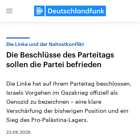
Close
menu
Die Linke und der Nahostkonflikt
Themen
Die Beschlüsse des Parteitags
sollen die Partei befrieden
Die Linke hat auf ihrem Parteitag beschlossen,
Israels Vorgehen im Gazakrieg offiziell als
Genozid zu bezeichnen – eine klare
Landtagswahl Sachsen-Anhalt
USA
Verschärfung der bisherigen Position und ein
2026
Aktuelle Beiträge, Analys
Sieg des Pro-Palästina-Lagers.
Alle Informationen
Hintergründe
Sachsen-Anhalt wählt am 6.
Wirtschaftlich und militäri
September 2026 einen neuen
gehören die Vereinigten S
23.06.2026
Landtag. Seit 2021 wird das
den mächtigsten Ländern 
Bundesland von einer Koalition aus
mit großem Einfluss auf d