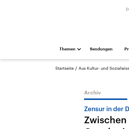
D
Themen
Sendungen
P
Die Nachrichten
Politik
/
Startseite
Aus Kultur- und Sozialwi
Hörspiel und Feature
Musik
Archiv
Zensur in der 
Zwischen 
Landtagswahl Sachsen-
USA
Anhalt 2026
Aktuel