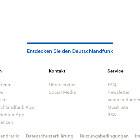
Entdecken Sie den Deutschlandfunk
n
Kontakt
Service
tream
Hörerservice
FAQ
os
Social Media
Newsletter
asts
Veranstaltunge
schlandfunk App
Musikliste
richten App
RSS
uenzen
landradio
Datenschutzerklärung
Nutzungsbedingungen
I