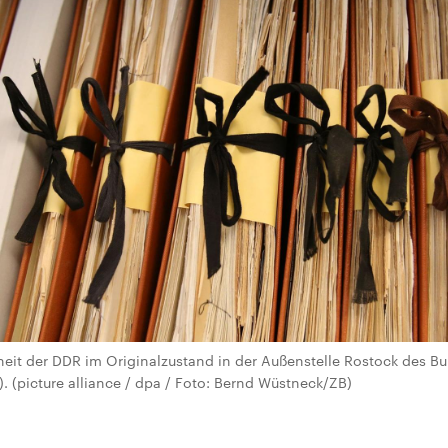
heit der DDR im Originalzustand in der Außenstelle Rostock des Bu
. (picture alliance / dpa / Foto: Bernd Wüstneck/ZB)