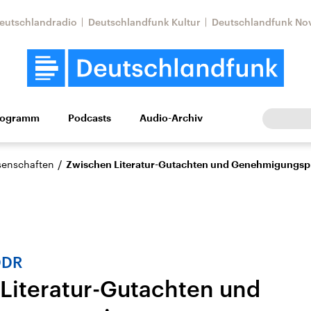
eutschlandradio
Deutschlandfunk Kultur
Deutschlandfunk No
rogramm
Podcasts
Audio-Archiv
Wirtschaft
Wissen
Kultur
Europa
Gesellschaf
/
ssenschaften
Zwischen Literatur-Gutachten und Genehmigungsp
DDR
Literatur-Gutachten und
Nahostkonflikt
Iran
le Beiträge,
Aktuelle Lage und
Aktuelle Lage und