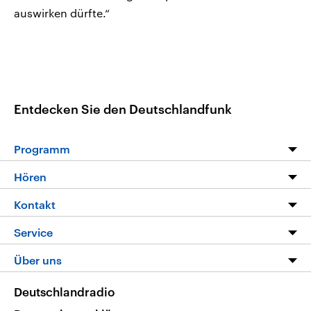
auswirken dürfte.“
Entdecken Sie den Deutschlandfunk
Programm
Programm
Hören
Alle Sendungen
Livestream
Kontakt
Die Nachrichten
Audios
Hörerservice
Service
Nachrichtenleicht
Podcasts
Social Media
FAQ
Über uns
Neue Beiträge auf dlf.de
Deutschlandfunk App
Newsletter
Deutschlandradio
Themen-Schwerpunkte
Nachrichten App
Deutschlandradio
Veranstaltungen
Presse