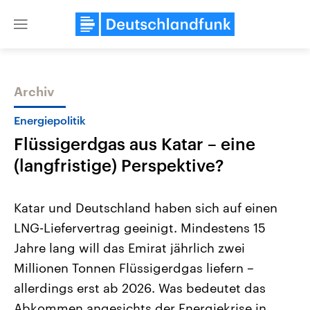
Close
menu
Archiv
Themen
Energiepolitik
Flüssigerdgas aus Katar – eine
(langfristige) Perspektive?
Katar und Deutschland haben sich auf einen
LNG-Liefervertrag geeinigt. Mindestens 15
Landtagswahl Sachsen-Anhalt
USA
Jahre lang will das Emirat jährlich zwei
2026
Aktuelle Beiträge, Analys
Alle Informationen
Hintergründe
Millionen Tonnen Flüssigerdgas liefern –
Sachsen-Anhalt wählt am 6.
Wirtschaftlich und militäri
September 2026 einen neuen
gehören die Vereinigten S
allerdings erst ab 2026. Was bedeutet das
Landtag. Seit 2021 wird das
den mächtigsten Ländern 
Abkommen angesichts der Energiekrise in
Bundesland von einer Koalition aus
mit großem Einfluss auf d