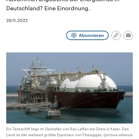
CDU, SPD und FDP regiert.-
aktuelle Weltgeschehen.
Deutschland? Eine Einordnung.
Umfragen, Prognosen,
Wahlprogramme, aktuelle Berichte
Sendungen
Programm
Podcasts
und Hintergründe zu den Parteien
29.11.2022
und Kandidaten der anstehenden
Wahl.
Audio-Archiv
Abonnieren
Link
Emai
kopieren/te
Ein Tankschiff liegt im Gashafen von Ras Laffan bei Doha in Katar. Das
Land ist der weltweit größte Exporteur von Flüssiggas. (picture-alliance