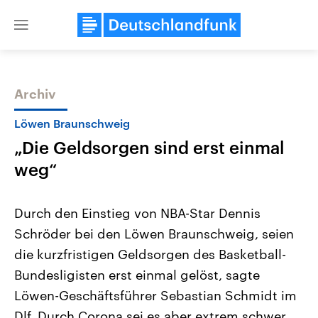
Close
menu
Archiv
Themen
Löwen Braunschweig
„Die Geldsorgen sind erst einmal
weg“
Durch den Einstieg von NBA-Star Dennis
Schröder bei den Löwen Braunschweig, seien
Landtagswahl Sachsen-Anhalt
USA
die kurzfristigen Geldsorgen des Basketball-
2026
Aktuelle Beiträge, Analys
Alle Informationen
Hintergründe
Bundesligisten erst einmal gelöst, sagte
Sachsen-Anhalt wählt am 6.
Wirtschaftlich und militäri
September 2026 einen neuen
gehören die Vereinigten S
Löwen-Geschäftsführer Sebastian Schmidt im
Landtag. Seit 2021 wird das
den mächtigsten Ländern 
Dlf. Durch Corona sei es aber extrem schwer
Bundesland von einer Koalition aus
mit großem Einfluss auf d