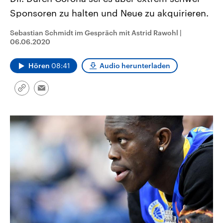
CDU, SPD und FDP regiert.-
aktuelle Weltgeschehen.
Sponsoren zu halten und Neue zu akquirieren.
Umfragen, Prognosen,
Wahlprogramme, aktuelle Berichte
Sendungen
Programm
Podcasts
und Hintergründe zu den Parteien
Sebastian Schmidt im Gespräch mit Astrid Rawohl
|
und Kandidaten der anstehenden
06.06.2020
Wahl.
Audio-Archiv
Hören
08:41
Audio herunterladen
Link
Email
kopieren/teilen