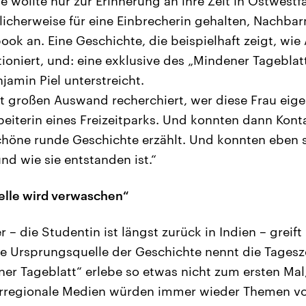
ge wollte nur zur Erinnerung an ihre Zeit in Ostwest
licherweise für eine Einbrecherin gehalten, Nachbar
ok an. Eine Geschichte, die beispielhaft zeigt, wie
ioniert, und: eine exklusive des „Mindener Tageblatt
jamin Piel unterstreicht.
t großen Auswand recherchiert, wer diese Frau eigent
eiterin eines Freizeitparks. Und konnten dann Konta
chöne runde Geschichte erzählt. Und konnten eben 
nd wie sie entstanden ist.“
elle wird verwaschen“
 – die Studentin ist längst zurück in Indien – greift
ie Ursprungsquelle der Geschichte nennt die Tagesz
er Tageblatt“ erlebe so etwas nicht zum ersten Mal
berregionale Medien würden immer wieder Themen v