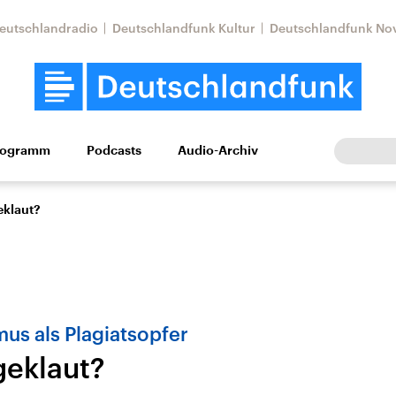
eutschlandradio
Deutschlandfunk Kultur
Deutschlandfunk No
rogramm
Podcasts
Audio-Archiv
Wirtschaft
Wissen
Kultur
Europa
Gesellschaf
eklaut?
mus als Plagiatsopfer
geklaut?
Nahostkonflikt
Iran
le Beiträge,
Aktuelle Lage und
Aktuelle Lage und