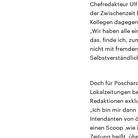
Chefredakteur Ulf
der Zwischenzeit 
Kollegen dagegen
„Wir haben alle e
das, finde ich, z
nicht mit fremden
Selbstverständlich
Doch für Poschard
Lokalzeitungen be
Redaktionen exkl
„Ich bin mir dann
Intendanten von ö
einen Scoop ‚wie 
Zeitung heißt, üb