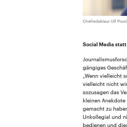
Chefredakteur Ulf Posc
Social Media statt
Journalismusforsch
gängiges Geschäf
„Wenn vielleicht 
vielleicht nicht w
sozusagen das Ve
kleinen Anekdote 
gemacht zu haben.
Unkollegial und n
bedienen und dies