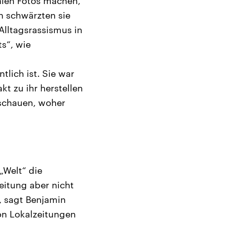
falen Fotos machen,
n schwärzten sie
 Alltagsrassismus in
s“, wie
lich ist. Sie war
kt zu ihr herstellen
schauen, woher
 „Welt“ die
eitung aber nicht
, sagt Benjamin
on Lokalzeitungen