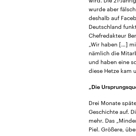
wird. Die 21-Jähri
wurde aber fälsch
deshalb auf Facebo
Deutschland funkt
Chefredakteur Ben
„Wir haben […] mi
nämlich die Mitarb
und haben eine s
diese Hetze kam u
„Die Ursprungsqu
Drei Monate später
Geschichte auf. D
mehr. Das „Minden
Piel. Größere, ü