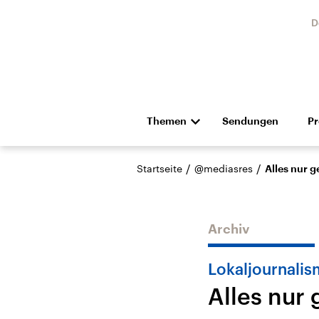
D
Themen
Sendungen
P
Die Nachrichten
Politik
/
/
Startseite
@mediasres
Alles nur g
Hörspiel und Feature
Musik
Archiv
Lokaljournalis
Alles nur 
Landtagswahl Sachsen-
USA
Anhalt 2026
Aktuel