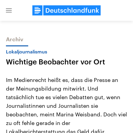
Close
menu
Archiv
Themen
Lokaljournalismus
Wichtige Beobachter vor Ort
Im Medienrecht heißt es, dass die Presse an
der Meinungsbildung mitwirkt. Und
tatsächlich tue es vielen Debatten gut, wenn
Landtagswahl Sachsen-Anhalt
USA
Journalistinnen und Journalisten sie
2026
Aktuelle Beiträge, Analys
Alle Informationen
beobachten, meint Marina Weisband. Doch viel
Hintergründe
Sachsen-Anhalt wählt am 6.
Wirtschaftlich und militäri
zu oft fehle gerade in der
September 2026 einen neuen
gehören die Vereinigten S
Landtag. Seit 2021 wird das
den mächtigsten Ländern 
Lokalberichterstattung das Geld dafür.
Bundesland von einer Koalition aus
mit großem Einfluss auf d