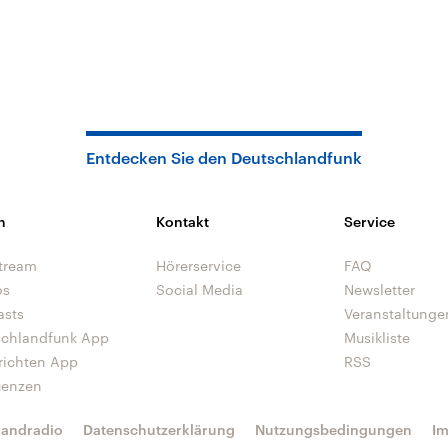
Entdecken Sie den Deutschlandfunk
n
Kontakt
Service
tream
Hörerservice
FAQ
os
Social Media
Newsletter
asts
Veranstaltunge
schlandfunk App
Musikliste
richten App
RSS
uenzen
landradio
Datenschutzerklärung
Nutzungsbedingungen
I