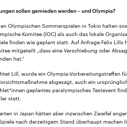
ungen sollen gemieden werden – und Olympia?
den Olympischen Sommerspielen in Tokio halten so
ympische Komitee (IOC) als auch das lokale Organis
iele finden wie geplant statt. Auf Anfrage Felix Lills
itee mitgeteilt „dass eine Verschiebung oder Absa
nden hat.“
tet Lill, wurde ein Olympia-Vorbereitungstreffen fü
orsichtsmaßnahme abgesagt, auch ein ursprünglic
thlet*innen geplantes paralympisches Testevent find
er statt.
ten in Japan hätten aber inzwischen Zweifel angem
piele nach derzeitigem Stand überhaupt machen li