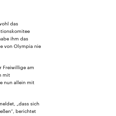
wohl das
ationskomitee
 habe ihm das
ge von Olympia nie
r Freiwillige am
h mit
e nun allein mit
eldet, „dass sich
eßen“, berichtet