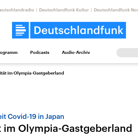
eutschlandradio
Deutschlandfunk Kultur
Deutschlandfunk No
rogramm
Podcasts
Audio-Archiv
Wirtschaft
Wissen
Kultur
Europa
Gesellschaf
ität im Olympia-Gastgeberland
t Covid-19 in Japan
t im Olympia-Gastgeberland
Nahostkonflikt
Iran
le Beiträge,
Aktuelle Lage und
Aktuelle Lage und