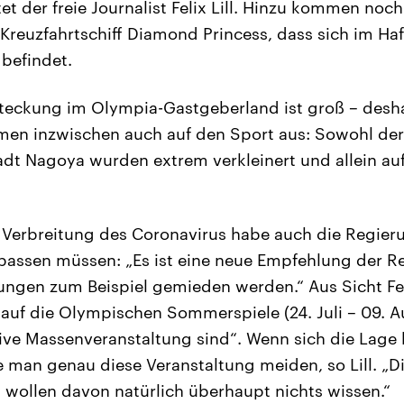
tet der freie Journalist Felix Lill. Hinzu kommen noc
m Kreuzfahrtschiff Diamond Princess, dass sich im 
befindet.
teckung im Olympia-Gastgeberland ist groß – desha
en inzwischen auch auf den Sport aus: Sowohl der
adt Nagoya wurden extrem verkleinert und allein auf
 Verbreitung des Coronavirus habe auch die Regieru
assen müssen: „Es ist eine neue Empfehlung der R
ngen zum Beispiel gemieden werden.“ Aus Sicht Felix
uf die Olympischen Sommerspiele (24. Juli – 09. A
ative Massenveranstaltung sind“. Wenn sich die Lage 
 man genau diese Veranstaltung meiden, so Lill. „
 wollen davon natürlich überhaupt nichts wissen.“