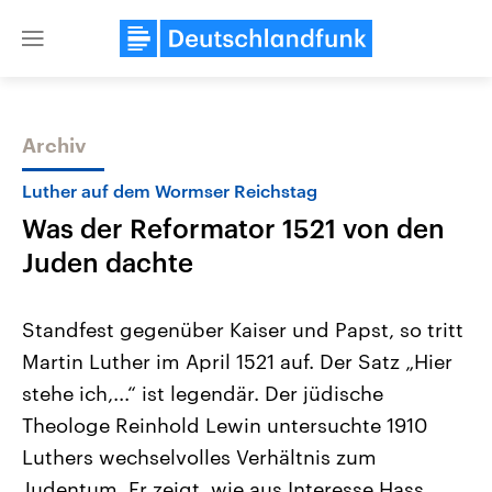
Close
menu
Archiv
Themen
Luther auf dem Wormser Reichstag
Was der Reformator 1521 von den
Juden dachte
Standfest gegenüber Kaiser und Papst, so tritt
Martin Luther im April 1521 auf. Der Satz „Hier
USA
Nahostkonflikt
stehe ich,...“ ist legendär. Der jüdische
Aktuelle Beiträge, Analysen und
Aktuelle Lage und Hinter
Der Überfall der palästine
Hintergründe
Theologe Reinhold Lewin untersuchte 1910
Wirtschaftlich und militärisch
Terrororganisation Hamas
gehören die Vereinigten Staaten zu
Oktober 2023 auf Israel ha
Luthers wechselvolles Verhältnis zum
den mächtigsten Ländern der Erde,
Region wieder die Gewalt 
Judentum. Er zeigt, wie aus Interesse Hass
mit großem Einfluss auf das
Israel möchte die Hamas z