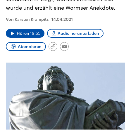
aktuelle Weltgeschehen.
Diese wird wie die Hisboll
wurde und erzählt eine Wormser Anekdote.
Libanon vom Iran unterstüt
Sendungen
Programm
Podcasts
Von Karsten Krampitz
|
14.04.2021
Audio-Archiv
Hören
19:55
Audio herunterladen
Abonnieren
Link
Email
kopieren/teilen