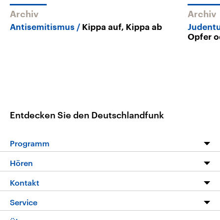
Archiv
Archiv
Antisemitismus
Kippa auf, Kippa ab
Judentu
Opfer o
Entdecken Sie den Deutschlandfunk
Programm
Programm
Hören
Alle Sendungen
Livestream
Kontakt
Die Nachrichten
Audios
Hörerservice
Service
Nachrichtenleicht
Podcasts
Social Media
FAQ