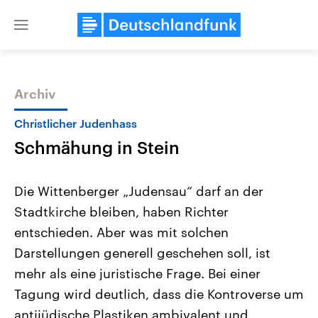
Close
menu
Archiv
Themen
Christlicher Judenhass
Schmähung in Stein
Die Wittenberger „Judensau“ darf an der
Stadtkirche bleiben, haben Richter
entschieden. Aber was mit solchen
Landtagswahl Sachsen-Anhalt
USA
Darstellungen generell geschehen soll, ist
2026
Aktuelle Beiträge, Analys
Alle Informationen
mehr als eine juristische Frage. Bei einer
Hintergründe
Sachsen-Anhalt wählt am 6.
Wirtschaftlich und militäri
Tagung wird deutlich, dass die Kontroverse um
September 2026 einen neuen
gehören die Vereinigten S
Landtag. Seit 2021 wird das
den mächtigsten Ländern 
antijüdische Plastiken ambivalent und
Bundesland von einer Koalition aus
mit großem Einfluss auf d