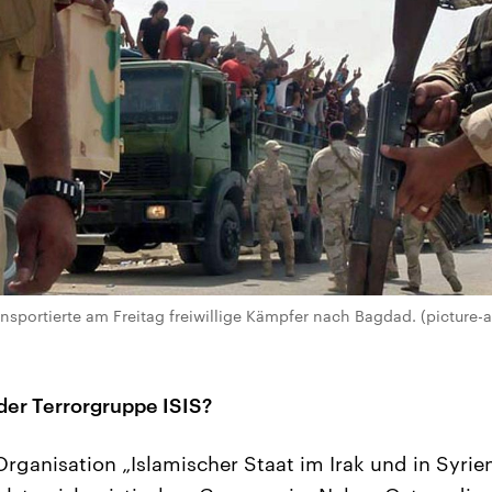
nsportierte am Freitag freiwillige Kämpfer nach Bagdad. (picture-a
 der Terrorgruppe ISIS?
 Organisation „Islamischer Staat im Irak und in Syrie