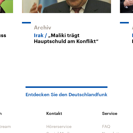
Archiv
uss
Irak
„Maliki trägt
Hauptschuld am Konflikt“
Entdecken Sie den Deutschlandfunk
n
Kontakt
Service
tream
Hörerservice
FAQ