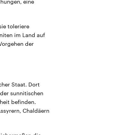
ühungen, eine
ie toleriere
nniten im Land auf
 Vorgehen der
cher Staat. Dort
 der sunnitischen
heit befinden.
Assyrern, Chaldäern