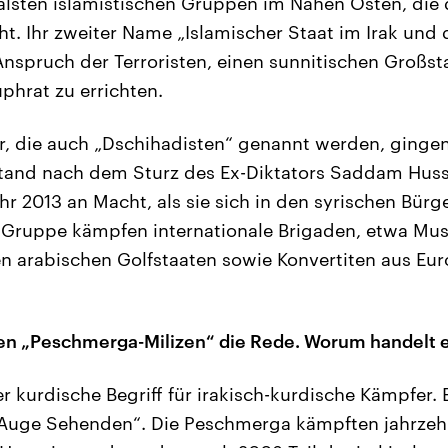
alsten islamistischen Gruppen im Nahen Osten, die 
t. Ihr zweiter Name „Islamischer Staat im Irak und 
Anspruch der Terroristen, einen sunnitischen Großs
phrat zu errichten.
er, die auch „Dschihadisten“ genannt werden, ging
tand nach dem Sturz des Ex-Diktators Saddam Husse
r 2013 an Macht, als sie sich in den syrischen Bürg
 Gruppe kämpfen internationale Brigaden, etwa Mus
n arabischen Golfstaaten sowie Konvertiten aus Eu
den „Peschmerga-Milizen“ die Rede. Worum handelt e
 kurdische Begriff für irakisch-kurdische Kämpfer. 
 Auge Sehenden“. Die Peschmerga kämpften jahrzeh