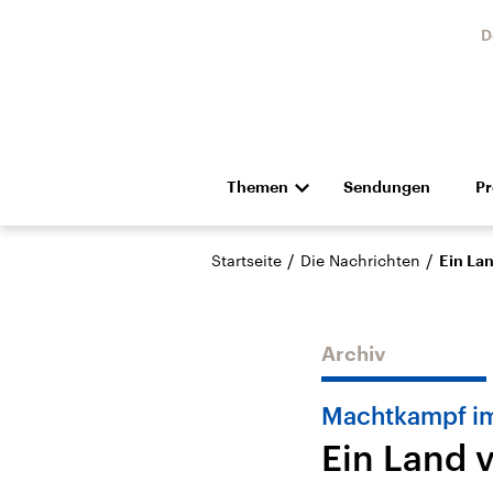
D
Themen
Sendungen
P
Die Nachrichten
Politik
/
/
Startseite
Die Nachrichten
Ein Lan
Hörspiel und Feature
Musik
Archiv
Machtkampf im
Ein Land 
Landtagswahl Sachsen-
USA
Anhalt 2026
Aktuel