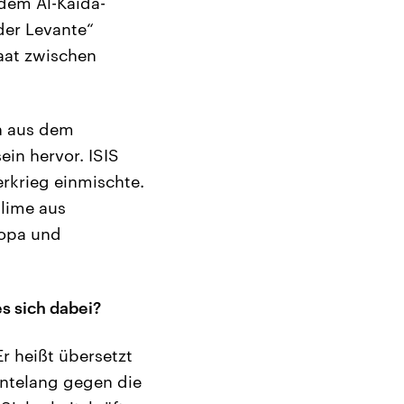
dem Al-Kaida-
der Levante“
taat zwischen
en aus dem
in hervor. ISIS
erkrieg einmischte.
lime aus
ropa und
s sich dabei?
Er heißt übersetzt
ntelang gegen die