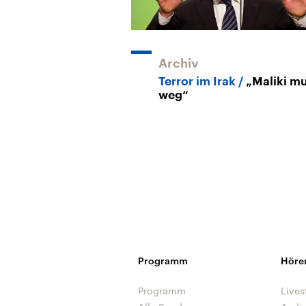
Archiv
Terror im Irak
„Maliki m
weg“
Programm
Höre
Programm
Lives