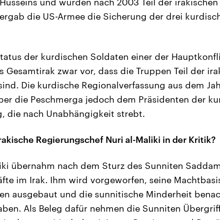
sseins und wurden nach 2003 Teil der irakischen S
ergab die US-Armee die Sicherung der drei kurdisc
 Status der kurdischen Soldaten einer der Hauptkonfl
s Gesamtirak zwar vor, dass die Truppen Teil der ir
 sind. Die kurdische Regionalverfassung aus dem Ja
ber die Peschmerga jedoch dem Präsidenten der ku
, die nach Unabhängigkeit strebt.
akische Regierungschef Nuri al-Maliki in der Kritik?
aliki übernahm nach dem Sturz des Sunniten Saddam
te im Irak. Ihm wird vorgeworfen, seine Machtbasi
n ausgebaut und die sunnitische Minderheit benac
haben. Als Beleg dafür nehmen die Sunniten Übergrif