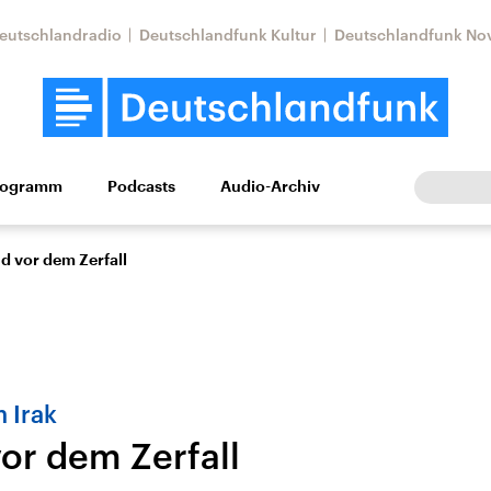
eutschlandradio
Deutschlandfunk Kultur
Deutschlandfunk No
rogramm
Podcasts
Audio-Archiv
Wirtschaft
Wissen
Kultur
Europa
Gesellschaf
d vor dem Zerfall
 Irak
vor dem Zerfall
Nahostkonflikt
Iran
le Beiträge,
Aktuelle Lage und
Aktuelle Lage und