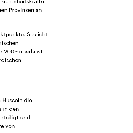
icherheitskräfte.
hen Provinzen an
iktpunkte: So sieht
akischen
hr 2009 überlässt
rdischen
 Hussein die
s in den
hteiligt und
fe von