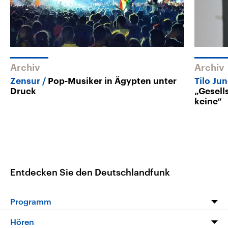
Archiv
Archiv
Zensur
Pop-Musiker in Ägypten unter
Tilo Ju
Druck
„Gesell
keine“
Entdecken Sie den Deutschlandfunk
Programm
Programm
Hören