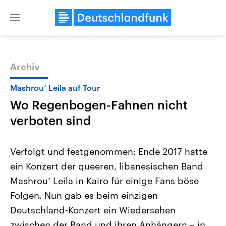
Close
menu
Archiv
Themen
Mashrou‘ Leila auf Tour
Wo Regenbogen-Fahnen nicht
verboten sind
Verfolgt und festgenommen: Ende 2017 hatte
ein Konzert der queeren, libanesischen Band
Landtagswahl Sachsen-Anhalt
USA
Mashrou‘ Leila in Kairo für einige Fans böse
2026
Aktuelle Beiträge, Analys
Alle Informationen
Hintergründe
Folgen. Nun gab es beim einzigen
Sachsen-Anhalt wählt am 6.
Wirtschaftlich und militäri
September 2026 einen neuen
gehören die Vereinigten S
Deutschland-Konzert ein Wiedersehen
Landtag. Seit 2021 wird das
den mächtigsten Ländern 
zwischen der Band und ihren Anhängern – in
Bundesland von einer Koalition aus
mit großem Einfluss auf d