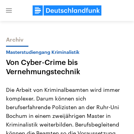
Close
menu
Archiv
Themen
Masterstudiengang Kriminalistik
Von Cyber-Crime bis
Vernehmungstechnik
Die Arbeit von Kriminalbeamten wird immer
komplexer. Darum können sich
Landtagswahl Sachsen-Anhalt
USA
berufserfahrende Polizisten an der Ruhr-Uni
2026
Aktuelle Beiträge, Analys
Alle Informationen
Hintergründe
Bochum in einem zweijährigen Master in
Sachsen-Anhalt wählt am 6.
Wirtschaftlich und militäri
September 2026 einen neuen
gehören die Vereinigten S
Kriminalistik weiterbilden. Berufsbegleitend
Landtag. Seit 2021 wird das
den mächtigsten Ländern 
können die Beamten so die Voraussetzung
Bundesland von einer Koalition aus
mit großem Einfluss auf d