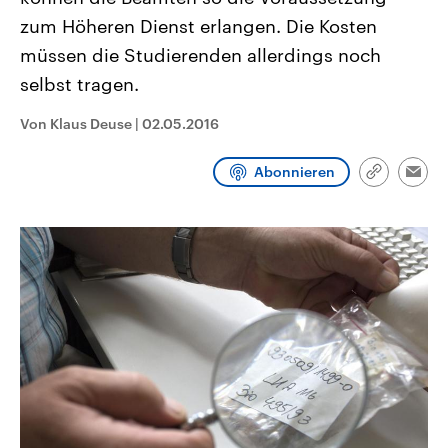
CDU, SPD und FDP regiert.-
aktuelle Weltgeschehen.
zum Höheren Dienst erlangen. Die Kosten
Umfragen, Prognosen,
Wahlprogramme, aktuelle Berichte
müssen die Studierenden allerdings noch
Sendungen
Programm
Podcasts
und Hintergründe zu den Parteien
und Kandidaten der anstehenden
selbst tragen.
Wahl.
Audio-Archiv
Von Klaus Deuse
|
02.05.2016
Abonnieren
Link
Emai
kopieren/te