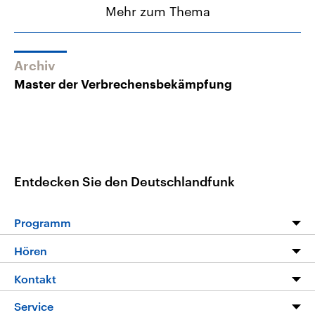
Mehr zum Thema
Archiv
Master der Verbrechensbekämpfung
Entdecken Sie den Deutschlandfunk
Programm
Programm
Hören
Alle Sendungen
Livestream
Kontakt
Die Nachrichten
Audios
Hörerservice
Service
Nachrichtenleicht