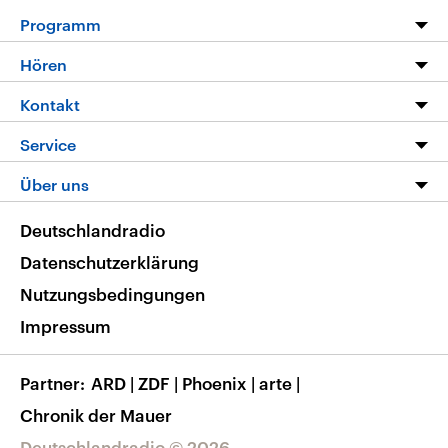
Programm
Programm
Hören
Alle Sendungen
Livestream
Kontakt
Die Nachrichten
Audios
Hörerservice
Service
Nachrichtenleicht
Podcasts
Social Media
FAQ
Über uns
Neue Beiträge auf dlf.de
Deutschlandfunk App
Newsletter
Deutschlandradio
Themen-Schwerpunkte
Nachrichten App
Deutschlandradio
Veranstaltungen
Presse
Frequenzen
Datenschutzerklärung
Musikliste
Ausbildung und Karriere
Nutzungsbedingungen
RSS
Transparenz
Impressum
Korrekturen
Barrierefreiheit
Partner
ARD
|
ZDF
|
Phoenix
|
arte
|
Chronik der Mauer
Deutschlandradio © 2026