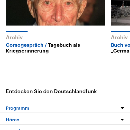
Archiv
Archiv
Corsogespräch
Tagebuch als
Buch v
Kriegserinnerung
„Germa
Entdecken Sie den Deutschlandfunk
Programm
Programm
Hören
Alle Sendungen
Livestream