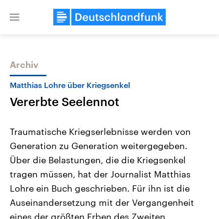
Close
menu
Archiv
Themen
Matthias Lohre über Kriegsenkel
Vererbte Seelennot
Traumatische Kriegserlebnisse werden von
Generation zu Generation weitergegeben.
Über die Belastungen, die die Kriegsenkel
Landtagswahl Sachsen-Anhalt
USA
tragen müssen, hat der Journalist Matthias
2026
Aktuelle Beiträge, Analys
Alle Informationen
Lohre ein Buch geschrieben. Für ihn ist die
Hintergründe
Sachsen-Anhalt wählt am 6.
Wirtschaftlich und militäri
Auseinandersetzung mit der Vergangenheit
September 2026 einen neuen
gehören die Vereinigten S
Landtag. Seit 2021 wird das
den mächtigsten Ländern 
eines der größten Erben des Zweiten
Bundesland von einer Koalition aus
mit großem Einfluss auf d