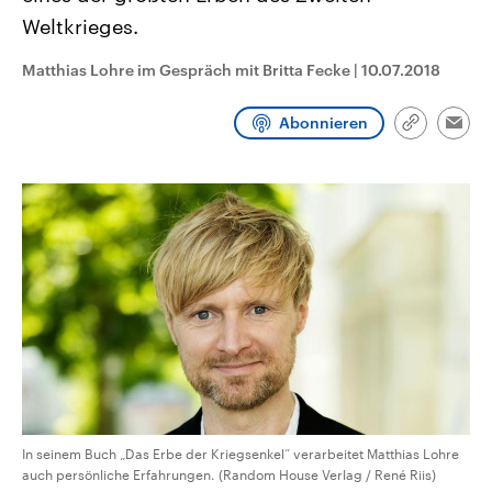
CDU, SPD und FDP regiert.-
aktuelle Weltgeschehen.
Weltkrieges.
Umfragen, Prognosen,
Wahlprogramme, aktuelle Berichte
Sendungen
Programm
Podcasts
und Hintergründe zu den Parteien
Matthias Lohre im Gespräch mit Britta Fecke
|
10.07.2018
und Kandidaten der anstehenden
Wahl.
Audio-Archiv
Abonnieren
Link
Emai
kopieren/te
In seinem Buch „Das Erbe der Kriegsenkel“ verarbeitet Matthias Lohre
auch persönliche Erfahrungen. (Random House Verlag / René Riis)