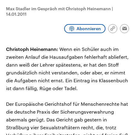
CDU, SPD und FDP regiert.-
aktuelle Weltgeschehen.
Umfragen, Prognosen,
Max Stadler im Gespräch mit Christoph Heinemann
|
Wahlprogramme, aktuelle Berichte
14.01.2011
Sendungen
Programm
Podcasts
und Hintergründe zu den Parteien
und Kandidaten der anstehenden
Wahl.
Abonnieren
Link
Emai
Audio-Archiv
kopieren/te
Christoph Heinemann:
Wenn ein Schüler auch im
zweiten Anlauf die Hausaufgaben fehlerhaft abliefert,
dann weiß der Lehrer spätestens, er hat den Stoff
grundsätzlich nicht verstanden, oder aber, er nimmt
die Aufgaben nicht ernst. Ein Eintrag ins Klassenbuch
ist dann fällig, Rüge oder Tadel.
Der Europäische Gerichtshof für Menschenrechte hat
die deutsche Praxis der Sicherungsverwahrung
abermals gerügt. Das Gericht gab gestern in
Straßburg vier Sexualstraftätern recht, die, trotz