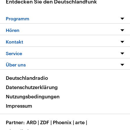
Entdecken Sie den Deutschlandfunk
Programm
Programm
Hören
Alle Sendungen
Livestream
Kontakt
Die Nachrichten
Audios
Hörerservice
Service
Nachrichtenleicht
Podcasts
Social Media
FAQ
Über uns
Neue Beiträge auf dlf.de
Deutschlandfunk App
Newsletter
Deutschlandradio
Themen-Schwerpunkte
Nachrichten App
Deutschlandradio
Veranstaltungen
Presse
Frequenzen
Datenschutzerklärung
Musikliste
Ausbildung und Karriere
Nutzungsbedingungen
RSS
Transparenz
Impressum
Korrekturen
Barrierefreiheit
Partner
ARD
|
ZDF
|
Phoenix
|
arte
|