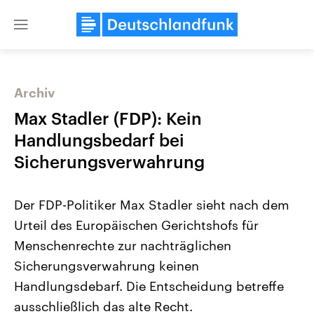
Close
menu
Archiv
Themen
Max Stadler (FDP): Kein
Handlungsbedarf bei
Sicherungsverwahrung
Der FDP-Politiker Max Stadler sieht nach dem
Urteil des Europäischen Gerichtshofs für
Menschenrechte zur nachträglichen
Landtagswahl Sachsen-Anhalt
USA
2026
Aktuelle Beiträge, Analys
Sicherungsverwahrung keinen
Alle Informationen
Hintergründe
Sachsen-Anhalt wählt am 6.
Wirtschaftlich und militäri
Handlungsdebarf. Die Entscheidung betreffe
September 2026 einen neuen
gehören die Vereinigten S
Landtag. Seit 2021 wird das
den mächtigsten Ländern 
ausschließlich das alte Recht.
Bundesland von einer Koalition aus
mit großem Einfluss auf d