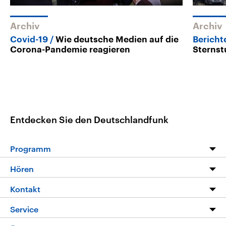
Archiv
Archiv
Covid-19
Wie deutsche Medien auf die
Bericht
Corona-Pandemie reagieren
Sternst
Entdecken Sie den Deutschlandfunk
Programm
Programm
Hören
Alle Sendungen
Livestream
Kontakt
Die Nachrichten
Audios
Hörerservice
Service
Nachrichtenleicht
Podcasts
Social Media