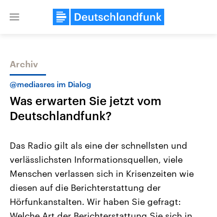
Close
menu
Archiv
Themen
@mediasres im Dialog
Was erwarten Sie jetzt vom
Deutschlandfunk?
Das Radio gilt als eine der schnellsten und
verlässlichsten Informationsquellen, viele
Landtagswahl Sachsen-Anhalt
USA
Menschen verlassen sich in Krisenzeiten wie
2026
Aktuelle Beiträge, Analys
Alle Informationen
Hintergründe
diesen auf die Berichterstattung der
Sachsen-Anhalt wählt am 6.
Wirtschaftlich und militäri
September 2026 einen neuen
gehören die Vereinigten S
Hörfunkanstalten. Wir haben Sie gefragt:
Landtag. Seit 2021 wird das
den mächtigsten Ländern 
Welche Art der Berichterstattung Sie sich in
Bundesland von einer Koalition aus
mit großem Einfluss auf d