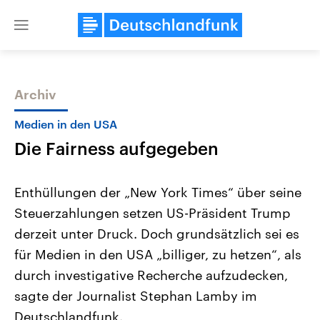
Close
menu
Archiv
Themen
Medien in den USA
Die Fairness aufgegeben
Enthüllungen der „New York Times“ über seine
Steuerzahlungen setzen US-Präsident Trump
derzeit unter Druck. Doch grundsätzlich sei es
USA
Nahostkonflikt
für Medien in den USA „billiger, zu hetzen“, als
Aktuelle Beiträge, Analysen und
Aktuelle Lage und Hinter
Der Überfall der palästine
Hintergründe
durch investigative Recherche aufzudecken,
Wirtschaftlich und militärisch
Terrororganisation Hamas
sagte der Journalist Stephan Lamby im
gehören die Vereinigten Staaten zu
Oktober 2023 auf Israel ha
den mächtigsten Ländern der Erde,
Region wieder die Gewalt 
Deutschlandfunk.
mit großem Einfluss auf das
Israel möchte die Hamas z