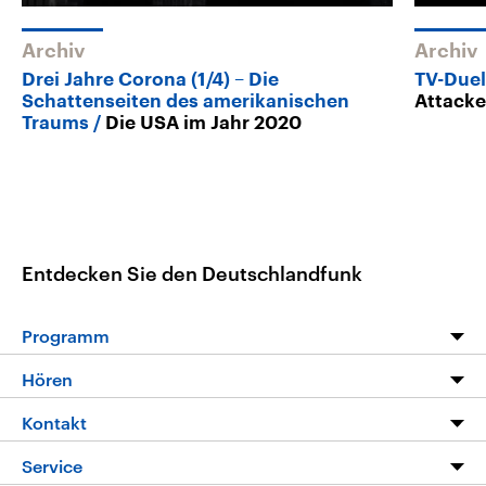
Archiv
Archiv
Drei Jahre Corona (1/4) – Die
TV-Duel
Schattenseiten des amerikanischen
Attack
Traums
Die USA im Jahr 2020
Entdecken Sie den Deutschlandfunk
Programm
Programm
Hören
Alle Sendungen
Livestream
Kontakt
Die Nachrichten
Audios
Hörerservice
Service
Nachrichtenleicht
Podcasts