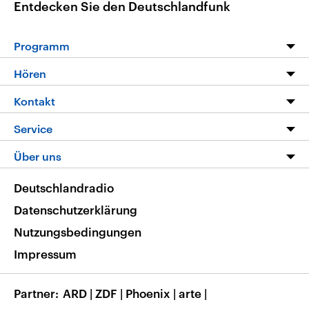
Entdecken Sie den Deutschlandfunk
Programm
Programm
Hören
Alle Sendungen
Livestream
Kontakt
Die Nachrichten
Audios
Hörerservice
Service
Nachrichtenleicht
Podcasts
Social Media
FAQ
Über uns
Neue Beiträge auf dlf.de
Deutschlandfunk App
Newsletter
Deutschlandradio
Themen-Schwerpunkte
Nachrichten App
Deutschlandradio
Veranstaltungen
Presse
Frequenzen
Datenschutzerklärung
Musikliste
Ausbildung und Karriere
Nutzungsbedingungen
RSS
Transparenz
Impressum
Korrekturen
Barrierefreiheit
Partner
ARD
|
ZDF
|
Phoenix
|
arte
|