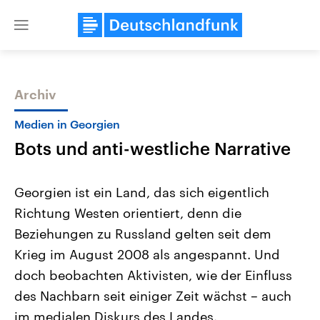
Close
menu
Archiv
Themen
Medien in Georgien
Bots und anti-westliche Narrative
Georgien ist ein Land, das sich eigentlich
Richtung Westen orientiert, denn die
Beziehungen zu Russland gelten seit dem
Landtagswahl Sachsen-Anhalt
USA
Krieg im August 2008 als angespannt. Und
2026
Aktuelle Beiträge, Analys
Alle Informationen
doch beobachten Aktivisten, wie der Einfluss
Hintergründe
Sachsen-Anhalt wählt am 6.
Wirtschaftlich und militäri
des Nachbarn seit einiger Zeit wächst – auch
September 2026 einen neuen
gehören die Vereinigten S
Landtag. Seit 2021 wird das
den mächtigsten Ländern 
im medialen Diskurs des Landes.
Bundesland von einer Koalition aus
mit großem Einfluss auf d