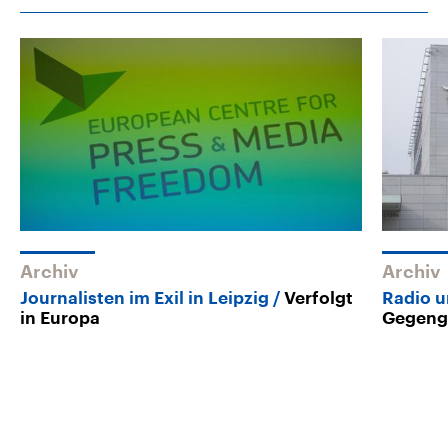
Archiv
Archiv
Journalisten im Exil in Leipzig
Verfolgt
Radio 
in Europa
Gegeng