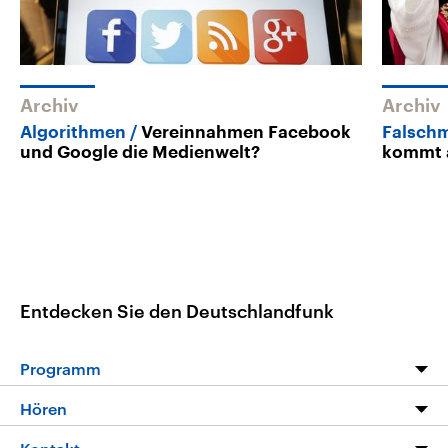
Archiv
Archiv
Algorithmen
Vereinnahmen Facebook
Falschm
und Google die Medienwelt?
kommt a
Entdecken Sie den Deutschlandfunk
Programm
Programm
Hören
Alle Sendungen
Livestream