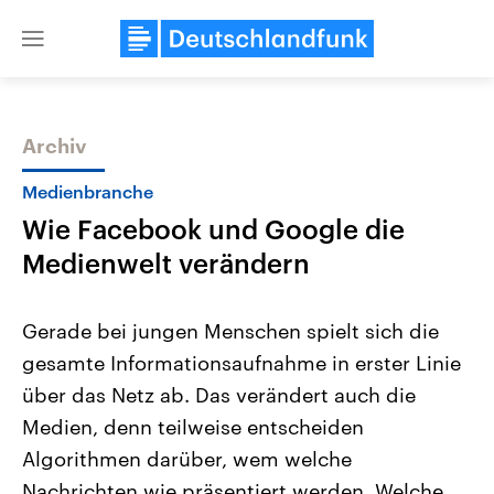
Close
menu
Archiv
Themen
Medienbranche
Wie Facebook und Google die
Medienwelt verändern
Gerade bei jungen Menschen spielt sich die
gesamte Informationsaufnahme in erster Linie
Landtagswahl Sachsen-Anhalt
USA
über das Netz ab. Das verändert auch die
2026
Aktuelle Beiträge, Analys
Alle Informationen
Hintergründe
Medien, denn teilweise entscheiden
Sachsen-Anhalt wählt am 6.
Wirtschaftlich und militäri
September 2026 einen neuen
gehören die Vereinigten S
Algorithmen darüber, wem welche
Landtag. Seit 2021 wird das
den mächtigsten Ländern 
Nachrichten wie präsentiert werden. Welche
Bundesland von einer Koalition aus
mit großem Einfluss auf d