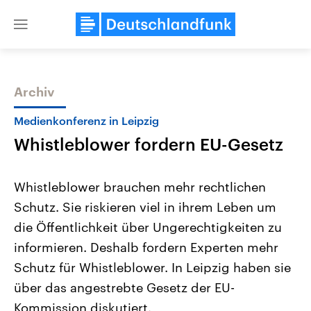
Close
menu
Archiv
Themen
Medienkonferenz in Leipzig
Whistleblower fordern EU-Gesetz
Whistleblower brauchen mehr rechtlichen
Schutz. Sie riskieren viel in ihrem Leben um
die Öffentlichkeit über Ungerechtigkeiten zu
Landtagswahl Sachsen-Anhalt
USA
informieren. Deshalb fordern Experten mehr
2026
Aktuelle Beiträge, Analys
Alle Informationen
Schutz für Whistleblower. In Leipzig haben sie
Hintergründe
Sachsen-Anhalt wählt am 6.
Wirtschaftlich und militäri
über das angestrebte Gesetz der EU-
September 2026 einen neuen
gehören die Vereinigten S
Landtag. Seit 2021 wird das
den mächtigsten Ländern 
Kommission diskutiert.
Bundesland von einer Koalition aus
mit großem Einfluss auf d