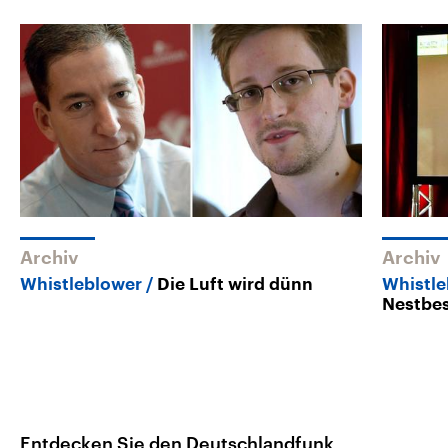
Archiv
Archiv
Whistleblower
Die Luft wird dünn
Whistl
Nestbe
Entdecken Sie den Deutschlandfunk