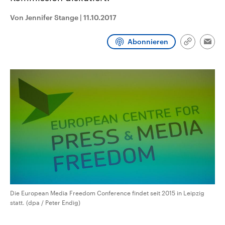
CDU, SPD und FDP regiert.-
aktuelle Weltgeschehen.
Umfragen, Prognosen,
Von Jennifer Stange
|
11.10.2017
Wahlprogramme, aktuelle Berichte
Sendungen
Programm
Podcasts
und Hintergründe zu den Parteien
und Kandidaten der anstehenden
Abonnieren
Link
Wahl.
Emai
kopieren/te
Audio-Archiv
Die European Media Freedom Conference findet seit 2015 in Leipzig
statt. (dpa / Peter Endig)