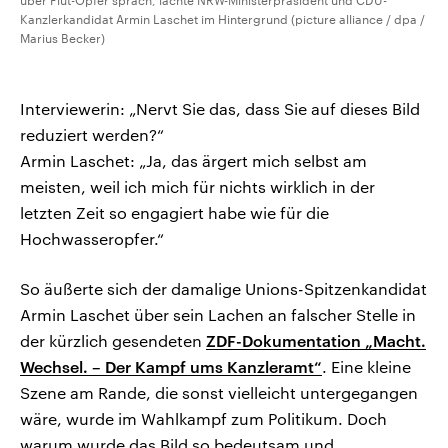
über Flut-Opfer sprach, lachte NRW-Ministerpräsident und CDU-
Kanzlerkandidat Armin Laschet im Hintergrund (picture alliance / dpa /
Marius Becker)
Interviewerin: „Nervt Sie das, dass Sie auf dieses Bild
reduziert werden?“
Armin Laschet: „Ja, das ärgert mich selbst am
meisten, weil ich mich für nichts wirklich in der
letzten Zeit so engagiert habe wie für die
Hochwasseropfer.“
So äußerte sich der damalige Unions-Spitzenkandidat
Armin Laschet über sein Lachen an falscher Stelle in
der kürzlich gesendeten
ZDF-Dokumentation „Macht.
Wechsel. – Der Kampf ums Kanzleramt“
. Eine kleine
Szene am Rande, die sonst vielleicht untergegangen
wäre, wurde im Wahlkampf zum Politikum. Doch
warum wurde das Bild so bedeutsam und