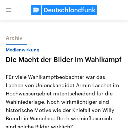
Close
menu
Archiv
Themen
Medienwirkung
Die Macht der Bilder im Wahlkampf
Für viele Wahlkampfbeobachter war das
Lachen von Unionskandidat Armin Laschet im
Hochwassergebiet mitentscheidend für die
USA
Nahostkonflikt
Wahlniederlage. Noch wirkmächtiger sind
Aktuelle Beiträge, Analysen und
Aktuelle Lage und Hinter
Der Überfall der palästine
Hintergründe
historische Motive wie der Kniefall von Willy
Wirtschaftlich und militärisch
Terrororganisation Hamas
Brandt in Warschau. Doch wie einflussreich
gehören die Vereinigten Staaten zu
Oktober 2023 auf Israel ha
den mächtigsten Ländern der Erde,
Region wieder die Gewalt 
sind solche Bilder wirklich?
mit großem Einfluss auf das
Israel möchte die Hamas z