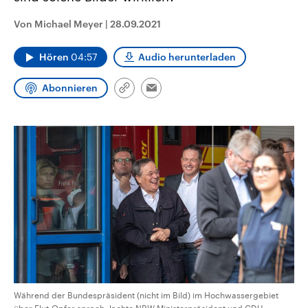
aktuelle Weltgeschehen.
Diese wird wie die Hisboll
Libanon vom Iran unterstüt
Von Michael Meyer
|
28.09.2021
Sendungen
Programm
Podcasts
Hören
04:57
Audio herunterladen
Audio-Archiv
Abonnieren
Link
Email
kopieren/teilen
Während der Bundespräsident (nicht im Bild) im Hochwassergebiet