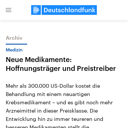
Close
menu
Archiv
Themen
Medizin
Neue Medikamente:
Hoffnungsträger und Preistreiber
Mehr als 300.000 US-Dollar kostet die
Behandlung mit einem neuartigen
Landtagswahl Sachsen-Anhalt
USA
Krebsmedikament – und es gibt noch mehr
2026
Aktuelle Beiträge, Analys
Alle Informationen
Hintergründe
Arzneimittel in dieser Preisklasse. Die
Sachsen-Anhalt wählt am 6.
Wirtschaftlich und militäri
September 2026 einen neuen
gehören die Vereinigten S
Entwicklung hin zu immer teureren und
Landtag. Seit 2021 wird das
den mächtigsten Ländern 
besseren Medikamenten stellt die
Bundesland von einer Koalition aus
mit großem Einfluss auf d