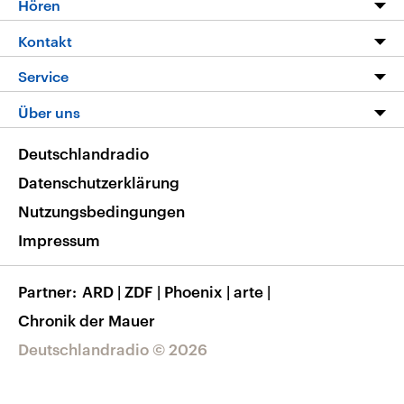
Hören
Alle Sendungen
Livestream
Kontakt
Die Nachrichten
Audios
Hörerservice
Service
Nachrichtenleicht
Podcasts
Social Media
FAQ
Über uns
Neue Beiträge auf dlf.de
Deutschlandfunk App
Newsletter
Deutschlandradio
Themen-Schwerpunkte
Nachrichten App
Deutschlandradio
Veranstaltungen
Presse
Frequenzen
Datenschutzerklärung
Musikliste
Ausbildung und Karriere
Nutzungsbedingungen
RSS
Transparenz
Impressum
Korrekturen
Barrierefreiheit
Partner
ARD
|
ZDF
|
Phoenix
|
arte
|
Chronik der Mauer
Deutschlandradio © 2026