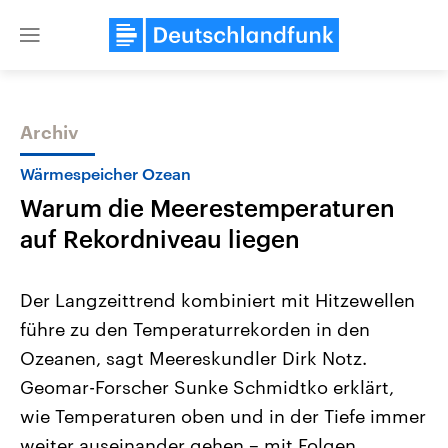
Close
menu
Archiv
Themen
Wärmespeicher Ozean
Warum die Meerestemperaturen
auf Rekordniveau liegen
Der Langzeittrend kombiniert mit Hitzewellen
führe zu den Temperaturrekorden in den
Landtagswahl Sachsen-Anhalt
USA
Ozeanen, sagt Meereskundler Dirk Notz.
2026
Aktuelle Beiträge, Analys
Alle Informationen
Hintergründe
Geomar-Forscher Sunke Schmidtko erklärt,
Sachsen-Anhalt wählt am 6.
Wirtschaftlich und militäri
September 2026 einen neuen
gehören die Vereinigten S
wie Temperaturen oben und in der Tiefe immer
Landtag. Seit 2021 wird das
den mächtigsten Ländern 
weiter auseinander gehen – mit Folgen.
Bundesland von einer Koalition aus
mit großem Einfluss auf d