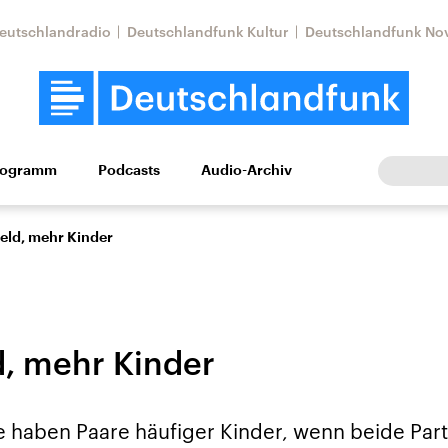
eutschlandradio
Deutschlandfunk Kultur
Deutschlandfunk No
rogramm
Podcasts
Audio-Archiv
Wirtschaft
Wissen
Kultur
Europa
Gesellschaf
eld, mehr Kinder
, mehr Kinder
Nahostkonflikt
Iran
e haben Paare häufiger Kinder, wenn beide Part
le Beiträge,
Aktuelle Lage und
Aktuelle Lage und