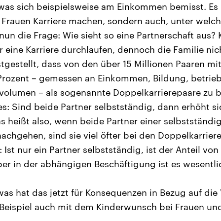
was sich beispielsweise am Einkommen bemisst. Es i
b Frauen Karriere machen, sondern auch, unter wel
 nun die Frage: Wie sieht so eine Partnerschaft aus?
r eine Karriere durchlaufen, dennoch die Familie ni
stgestellt, dass von den über 15 Millionen Paaren mi
Prozent – gemessen an Einkommen, Bildung, betrieb
volumen – als sogenannte Doppelkarrierepaare zu b
s: Sind beide Partner selbstständig, dann erhöht s
as heißt also, wenn beide Partner einer selbstständi
nachgehen, sind sie viel öfter bei den Doppelkarrier
 Ist nur ein Partner selbstständig, ist der Anteil vo
ber in der abhängigen Beschäftigung ist es wesentlic
as hat das jetzt für Konsequenzen in Bezug auf die 
 Beispiel auch mit dem Kinderwunsch bei Frauen u