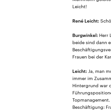
Leicht!
René Leicht:
Schö
Burgwinkel:
Herr L
beide sind dann e
Beschäftigungsver
Frauen bei der Kar
Leicht:
Ja, man mu
immer im Zusamme
Hintergrund war o
Führungspositione
Topmanagement. A
Beschäftigung: F