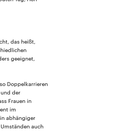
ht, das heißt,
chiedlichen
ders geeignet,
lso Doppelkarrieren
 und der
ass Frauen in
zent im
 in abhängiger
er Umständen auch