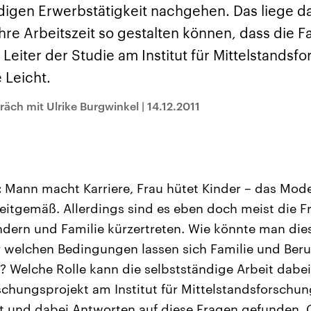
sen und
Hintergründe
Hintergründe
ndigen Erwerbstätigkeit nachgehen. Das liege d
Der Überfall der
Der Iran – seit der
rgründe
haftlich und
palästinensischen
Islamischen Revolu
hre Arbeitszeit so gestalten können, dass die Fa
risch gehören die
Terrororganisation
1979 auch Islamisc
igten Staaten zu
Hamas im Oktober 2023
Republik Iran – ist e
Leiter der Studie am Institut für Mittelstandsf
ächtigsten
auf Israel hat in der
von einem
n der Erde, mit
Region wieder die
Religionsführer auto
 Leicht.
 Einfluss auf das
Gewalt entfacht. Israel
regierter Staat im 
le Weltgeschehen.
möchte die Hamas
Osten. Eine Feindsc
zerstören. Diese wird wie
zu Israel und zu de
räch mit Ulrike Burgwinkel
|
14.12.2011
die Hisbollah im Libanon
ist fest in der
vom Iran unterstützt.
Staatsideologie
verankert.
:
Mann macht Karriere, Frau hütet Kinder – das Model
itgemäß. Allerdings sind es eben doch meist die Fr
dern und Familie kürzertreten. Wie könnte man di
r welchen Bedingungen lassen sich Familie und Beruf
? Welche Rolle kann die selbstständige Arbeit dabei
rschungsprojekt am Institut für Mittelstandsforschun
 und dabei Antworten auf diese Fragen gefunden. 