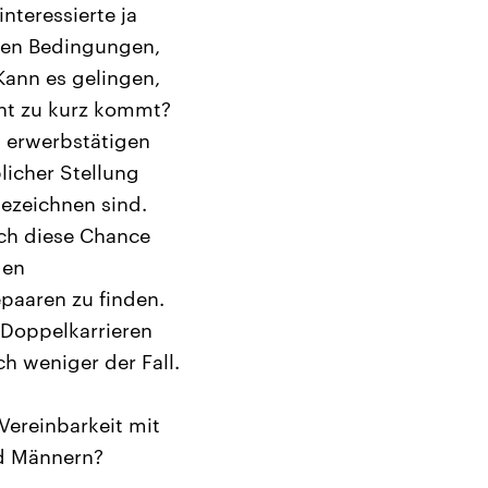
nteressierte ja
chen Bedingungen,
 Kann es gelingen,
cht zu kurz kommt?
t erwerbstätigen
licher Stellung
ezeichnen sind.
ich diese Chance
gen
epaaren zu finden.
n Doppelkarrieren
h weniger der Fall.
Vereinbarkeit mit
nd Männern?