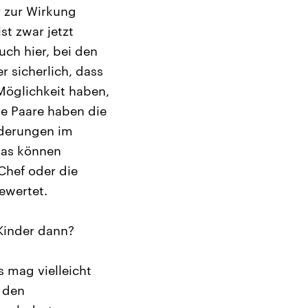
r zur Wirkung
t zwar jetzt
uch hier, bei den
r sicherlich, dass
Möglichkeit haben,
ie Paare haben die
rderungen im
das können
Chef oder die
ewertet.
Kinder dann?
s mag vielleicht
 den