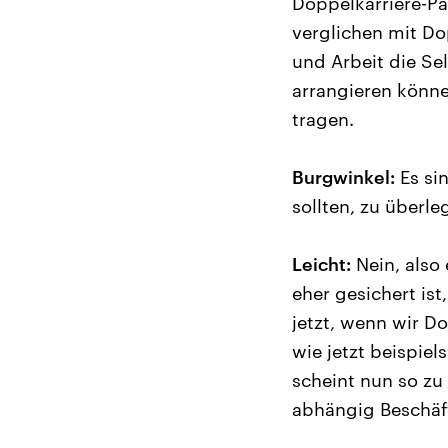
Doppelkarriere-Pa
verglichen mit Do
und Arbeit die Se
arrangieren könne
tragen.
Burgwinkel:
Es sin
sollten, zu überle
Leicht:
Nein, also 
eher gesichert is
jetzt, wenn wir D
wie jetzt beispie
scheint nun so zu
abhängig Beschäfti