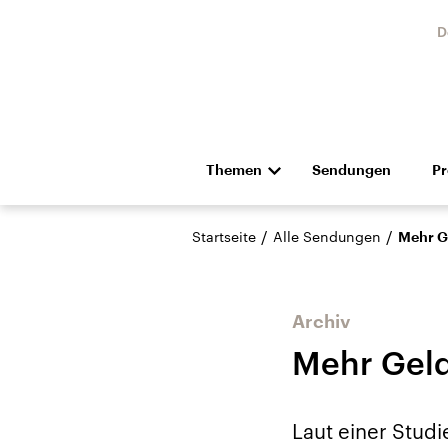
D
Themen
Sendungen
P
Die Nachrichten
Politik
/
/
Startseite
Alle Sendungen
Mehr G
Hörspiel und Feature
Musik
Archiv
Mehr Geld
Landtagswahl Sachsen-
USA
Laut einer Studi
Anhalt 2026
Aktuel