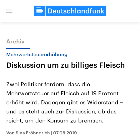
Close
menu
Archiv
Themen
Mehrwertsteuererhöhung
Diskussion um zu billiges Fleisch
Zwei Politiker fordern, dass die
Mehrwertsteuer auf Fleisch auf 19 Prozent
erhöht wird. Dagegen gibt es Widerstand –
Landtagswahl Sachsen-Anhalt
USA
und es steht auch zur Diskussion, ob das
2026
Aktuelle Beiträge, Analys
Alle Informationen
reicht, um den Konsum zu bremsen.
Hintergründe
Sachsen-Anhalt wählt am 6.
Wirtschaftlich und militäri
September 2026 einen neuen
gehören die Vereinigten S
Von Sina Fröhndrich
|
07.08.2019
Landtag. Seit 2021 wird das
den mächtigsten Ländern 
Bundesland von einer Koalition aus
mit großem Einfluss auf d