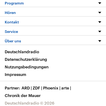
Programm
Programm
Hören
Alle Sendungen
Livestream
Kontakt
Die Nachrichten
Audios
Hörerservice
Service
Nachrichtenleicht
Podcasts
Social Media
FAQ
Über uns
Neue Beiträge auf dlf.de
Deutschlandfunk App
Newsletter
Deutschlandradio
Themen-Schwerpunkte
Nachrichten App
Deutschlandradio
Veranstaltungen
Presse
Frequenzen
Datenschutzerklärung
Musikliste
Ausbildung und Karriere
Nutzungsbedingungen
RSS
Transparenz
Impressum
Korrekturen
Barrierefreiheit
Partner
ARD
|
ZDF
|
Phoenix
|
arte
|
Chronik der Mauer
Deutschlandradio © 2026