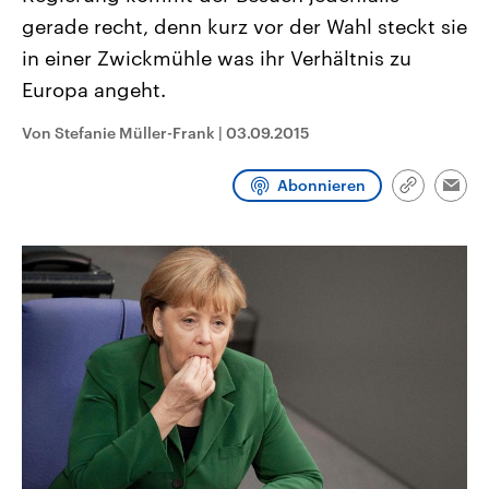
CDU, SPD und FDP regiert.-
aktuelle Weltgeschehen.
gerade recht, denn kurz vor der Wahl steckt sie
Umfragen, Prognosen,
Wahlprogramme, aktuelle Berichte
in einer Zwickmühle was ihr Verhältnis zu
Sendungen
Programm
Podcasts
und Hintergründe zu den Parteien
und Kandidaten der anstehenden
Europa angeht.
Wahl.
Audio-Archiv
Von Stefanie Müller-Frank
|
03.09.2015
Abonnieren
Link
Emai
kopieren/te