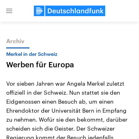
Close
menu
Archiv
Themen
Merkel in der Schweiz
Werben für Europa
Vor sieben Jahren war Angela Merkel zuletzt
offiziell in der Schweiz. Nun stattet sie den
Eidgenossen einen Besuch ab, um einen
Landtagswahl Sachsen-Anhalt
USA
Ehrendoktor der Universität Bern in Empfang
2026
Aktuelle Beiträge, Analys
Alle Informationen
zu nehmen. Wofür sie den bekommt, darüber
Hintergründe
Sachsen-Anhalt wählt am 6.
Wirtschaftlich und militäri
scheiden sich die Geister. Der Schweizer
September 2026 einen neuen
gehören die Vereinigten S
Landtag. Seit 2021 wird das
den mächtigsten Ländern 
Regierung kommt der Besuch jedenfalls
Bundesland von einer Koalition aus
mit großem Einfluss auf d