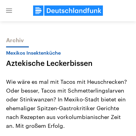
Close
menu
Archiv
Themen
Mexikos Insektenküche
Aztekische Leckerbissen
Wie wäre es mal mit Tacos mit Heuschrecken?
Oder besser, Tacos mit Schmetterlingslarven
oder Stinkwanzen? In Mexiko-Stadt bietet ein
Landtagswahl Sachsen-Anhalt
USA
ehemaliger Spitzen-Gastrokritiker Gerichte
2026
Aktuelle Beiträge, Analys
Alle Informationen
nach Rezepten aus vorkolumbianischer Zeit
Hintergründe
Sachsen-Anhalt wählt am 6.
Wirtschaftlich und militäri
an. Mit großem Erfolg.
September 2026 einen neuen
gehören die Vereinigten S
Landtag. Seit 2021 wird das
den mächtigsten Ländern 
Bundesland von einer Koalition aus
mit großem Einfluss auf d