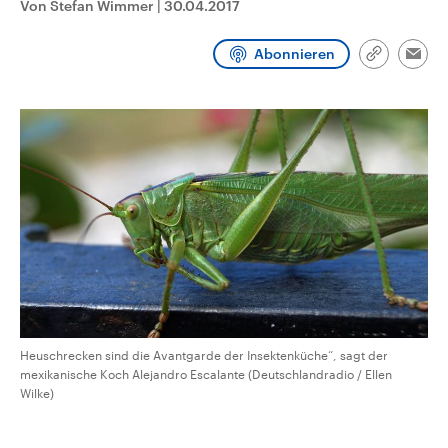
Von Stefan Wimmer
|
30.04.2017
CDU, SPD und FDP regiert.-
aktuelle Weltgeschehen.
Umfragen, Prognosen,
Wahlprogramme, aktuelle Berichte
Abonnieren
Sendungen
Programm
Podcasts
und Hintergründe zu den Parteien
Link
Emai
und Kandidaten der anstehenden
kopieren/te
Wahl.
Audio-Archiv
Heuschrecken sind die Avantgarde der Insektenküche“, sagt der
mexikanische Koch Alejandro Escalante (Deutschlandradio / Ellen
Wilke)